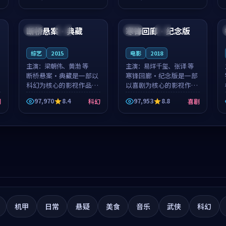
筑了影片基调。莫如初、
就，苏柏然与樊清晏的对
99:39
99:12
林星桥用细腻的表演撑起
手戏自然克制，让整部影
整部科幻电影...
片在悬念与...
断桥悬案·典藏
寒锋回廊·纪念版
日本
完结
泰国
完结
综艺
2015
电影
2018
主演：
梁朝伟、黄渤 等
主演：
易烊千玺、张译 等
断桥悬案·典藏是一部以
寒锋回廊·纪念版是一部
科幻为核心的影视作品，
以喜剧为核心的影视作
围绕危机、反转与人物成
品，围绕危机、反转与人
97,970
8.4
97,953
8.8
剧
科幻
喜剧
长展开，整体节奏紧凑，
物成长展开，整体节奏紧
值得推荐观看。
凑，值得推荐观看。
机甲
日常
悬疑
美食
音乐
武侠
科幻