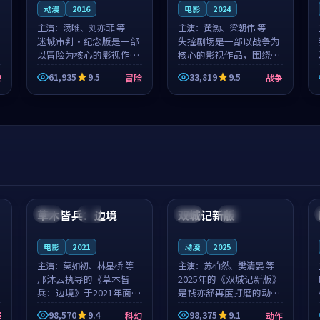
动漫
2016
电影
2024
主演：
汤唯、刘亦菲 等
主演：
黄渤、梁朝伟 等
迷城审判·纪念版是一部
失控剧场是一部以战争为
以冒险为核心的影视作
核心的影视作品，围绕危
品，围绕危机、反转与人
机、反转与人物成长展
61,935
9.5
33,819
9.5
悚
冒险
战争
物成长展开，整体节奏紧
开，整体节奏紧凑，值得
凑，值得推荐观看。
推荐观看。
99:44
99:40
草木皆兵：边境
双城记新版
泰国
独播
中国
独播
电影
2021
动漫
2025
主演：
莫如初、林星桥 等
主演：
苏柏然、樊清晏 等
邢沐云执导的《草木皆
2025年的《双城记新版》
兵：边境》于2021年面
是钱亦舒再度打磨的动作
世，泰国的城市气质与校
佳作。中国大陆的取景与
98,570
9.4
98,375
9.1
罪
科幻
动作
园青春的人物心境共同构
沙漠探险的氛围相互成