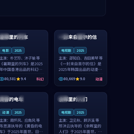
99:24
99:36
暑期里的列车
一封来自首尔的信
中国
杜比
韩国
热播
电影
2025
电视剧
2025
主演：
朴艺珍、沐子瑜 等
主演：
邵知白、吉田美琴 等
《暑期里的列车》是2025
《一封来自首尔的信》是
年中国香港出品的科幻新
2025年韩国出品的动漫新
作，主创团队希望用城市
作，主创团队希望用高考
80,581
9.4
80,669
9.0
科幻
动漫
夜归人的故事让观众停下
往事的故事让观众停下来
来想一想。朴艺珍领衔，
想一想。邵知白领衔，吉
99:20
99:56
沐子瑜担任重要角色，郑
田美琴担任重要角色，谢
书延的叙...
承南的叙...
黄昏的电车
余晖里的人们
日本
4K
泰国
完结
动漫
2025
电视剧
2025
主演：
周怀风、应南风 等
主演：
卫见秋、顾沂溪 等
陈思源执导的《黄昏的电
邢沐云执导的《余晖里的
车》于2025年面世，日本
人们》于2025年面世，泰