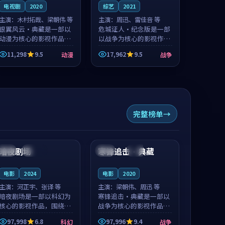
电视剧
2020
综艺
2021
主演：
木村拓哉、梁朝伟 等
主演：
周迅、雷佳音 等
银翼风云·典藏是一部以
危城证人·纪念版是一部
动漫为核心的影视作品，
以战争为核心的影视作
围绕危机、反转与人物成
品，围绕危机、反转与人
11,298
9.5
17,962
9.5
动漫
战争
长展开，整体节奏紧凑，
物成长展开，整体节奏紧
值得推荐观看。
凑，值得推荐观看。
完整榜单
99:59
99:47
暗夜剧场
寒锋追击·典藏
中国
连载中
中国
独播
电影
2024
电影
2020
主演：
河正宇、张译 等
主演：
梁朝伟、周迅 等
暗夜剧场是一部以科幻为
寒锋追击·典藏是一部以
核心的影视作品，围绕危
战争为核心的影视作品，
机、反转与人物成长展
围绕危机、反转与人物成
97,998
6.8
97,996
9.4
科幻
战争
开，整体节奏紧凑，值得
长展开，整体节奏紧凑，