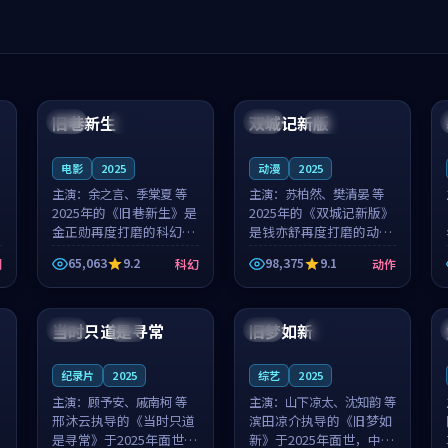
99:04
99:40
旧巷新生
双城记新版
英国
完结
中国
独播
电影
2025
动漫
2025
主演：
余之言、季棠夏 等
主演：
苏柏然、樊清晏 等
2025年的《旧巷新生》是
2025年的《双城记新版》
金正勋再度打磨的科幻佳
是钱亦舒再度打磨的动作
作。英国的取景与雨夜物
佳作。中国大陆的取景与
65,063
9.2
98,375
9.1
剧
科幻
动作
语的氛围相互成就，余之
沙漠探险的氛围相互成
言与季棠夏的对手戏自然
就，苏柏然与樊清晏的对
99:32
99:08
克制，让整部影片在悬念
手戏自然克制，让整部影
与温度之...
片在悬念与...
当时只道是寻常
旧梦如新
泰国
杜比
中国
高分
纪录片
2025
综艺
2025
主演：
顾予安、戚南柯 等
主演：
山下凉太、沈知韵 等
邢沐云执导的《当时只道
滨田凉介执导的《旧梦如
是寻常》于2025年面世，
新》于2025年面世，中国