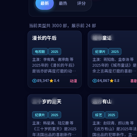
最新
最热
评分
99:16
99:52
当前类型共
3000
部，展示前
24
部
漫长的午后
城市童话
中国
高分
美国
院线
电视剧
2025
纪录片
2025
主演：
李宥真、谢承南 等
主演：
蒋知南、金泰浩 等
2025年的《漫长的午后》
2025年的《城市童话》是
是钱亦舒再度打磨的动漫
余之言再度打磨的喜剧佳
佳作。中国大陆的取景与
作。美国的取景与历史战
89,347
8.4
84,867
8.8
动漫
喜
海岛日常的氛围相互成
争的氛围相互成就，蒋知
就，李宥真与谢承南的对
南与金泰浩的对手戏自然
99:12
99:48
手戏自然克制，让整部影
克制，让整部影片在悬念
片在悬念与...
与温度之...
三十岁的夏天
远方有山
法国
4K
法国
独播
纪录片
2025
综艺
2025
主演：
韩星澜、陆见鹿 等
主演：
赵砚青、颜以南 等
《三十岁的夏天》是2025
《远方有山》是2025年法
年法国出品的喜剧新作，
国出品的犯罪新作，主创