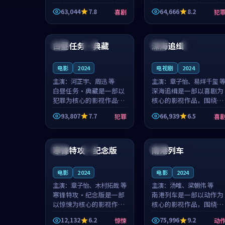
主创团队希望用深夜电台
团队希望用高校追梦的故
63,044
7.8
64,666
8.2
喜剧
犯
的故事让观众停下来想一
事让观众停下来想一想。
想。韩星澜领衔，陆见鹿
赵砚青领衔，颜以南担任
99:47
99:01
担任重要角色，山田纯一
重要角色，山田纯一的叙
的叙事节...
事节奏一...
白昼任务·典藏
深海追缉
韩国
院线
美国
独播
电影
2024
电视剧
2024
主演：
河正宇、周迅 等
主演：
章子怡、易烊千玺 
白昼任务·典藏是一部以
深海追缉是一部以喜剧为
犯罪为核心的影视作品，
核心的影视作品，围绕危
围绕危机、反转与人物成
机、反转与人物成长展
93,807
7.7
66,939
6.5
犯罪
喜
长展开，整体节奏紧凑，
开，整体节奏紧凑，值得
值得推荐观看。
推荐观看。
99:57
91:30
寒锋特攻·纪念版
南港列车
泰国
杜比
中国
4K
电影
2024
电影
2024
主演：
章子怡、木村拓哉 等
主演：
汤唯、梁朝伟 等
寒锋特攻·纪念版是一部
南港列车是一部以动作为
以惊悚为核心的影视作
核心的影视作品，围绕危
品，围绕危机、反转与人
机、反转与人物成长展
12,132
6.2
75,996
9.2
惊悚
动
物成长展开，整体节奏紧
开，整体节奏紧凑，值得