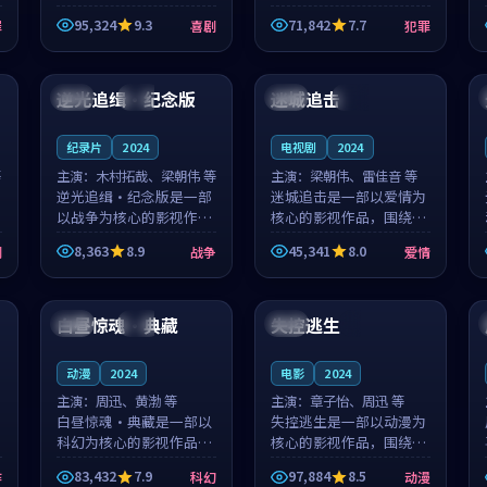
泰国的城市气质与母女情
台湾的城市气质与异国相
95,324
9.3
71,842
7.7
罪
喜剧
犯罪
深的人物心境共同构筑了
遇的人物心境共同构筑了
影片基调。顾予安、戚南
影片基调。山下凉太、沈
99:38
99:29
柯用细腻的表演撑起整部
知韵用细腻的表演撑起整
喜剧电影...
部犯罪电...
逆光追缉·纪念版
迷城追击
泰国
高分
中国
完结
纪录片
2024
电视剧
2024
等
主演：
木村拓哉、梁朝伟 等
主演：
梁朝伟、雷佳音 等
逆光追缉·纪念版是一部
迷城追击是一部以爱情为
以战争为核心的影视作
核心的影视作品，围绕危
品，围绕危机、反转与人
机、反转与人物成长展
8,363
8.9
45,341
8.0
剧
战争
爱情
物成长展开，整体节奏紧
开，整体节奏紧凑，值得
凑，值得推荐观看。
推荐观看。
99:56
99:49
白昼惊魂·典藏
失控逃生
法国
热播
美国
4K
动漫
2024
电影
2024
主演：
周迅、黄渤 等
主演：
章子怡、周迅 等
白昼惊魂·典藏是一部以
失控逃生是一部以动漫为
科幻为核心的影视作品，
核心的影视作品，围绕危
围绕危机、反转与人物成
机、反转与人物成长展
83,432
7.9
97,884
8.5
作
科幻
动漫
长展开，整体节奏紧凑，
开，整体节奏紧凑，值得