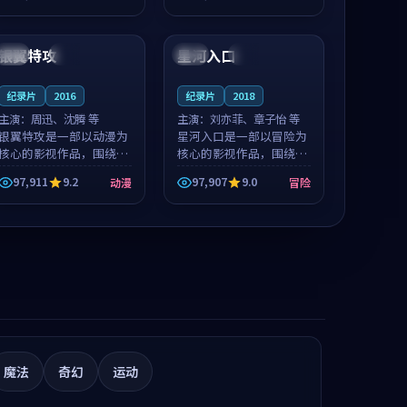
推荐观看。
值得推荐观看。
99:29
99:44
银翼特攻
星河入口
韩国
院线
美国
完结
纪录片
2016
纪录片
2018
主演：
周迅、沈腾 等
主演：
刘亦菲、章子怡 等
银翼特攻是一部以动漫为
星河入口是一部以冒险为
核心的影视作品，围绕危
核心的影视作品，围绕危
机、反转与人物成长展
机、反转与人物成长展
97,911
9.2
97,907
9.0
动漫
冒险
开，整体节奏紧凑，值得
开，整体节奏紧凑，值得
推荐观看。
推荐观看。
魔法
奇幻
运动