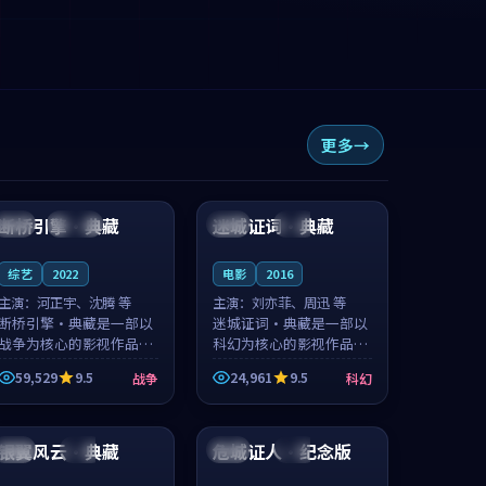
更多
99:17
99:40
断桥引擎·典藏
迷城证词·典藏
英国
连载中
日本
完结
综艺
2022
电影
2016
主演：
河正宇、沈腾 等
主演：
刘亦菲、周迅 等
断桥引擎·典藏是一部以
迷城证词·典藏是一部以
战争为核心的影视作品，
科幻为核心的影视作品，
围绕危机、反转与人物成
围绕危机、反转与人物成
59,529
9.5
24,961
9.5
战争
科幻
长展开，整体节奏紧凑，
长展开，整体节奏紧凑，
值得推荐观看。
值得推荐观看。
89:28
98:27
银翼风云·典藏
危城证人·纪念版
中国
热播
英国
院线