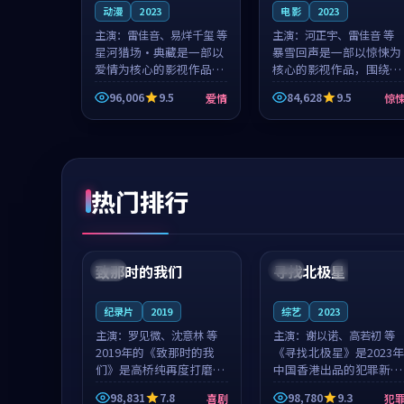
动漫
2023
电影
2023
主演：
雷佳音、易烊千玺 等
主演：
河正宇、雷佳音 等
星河猎场·典藏是一部以
暴雪回声是一部以惊悚为
爱情为核心的影视作品，
核心的影视作品，围绕危
围绕危机、反转与人物成
机、反转与人物成长展
96,006
9.5
84,628
9.5
爱情
惊
长展开，整体节奏紧凑，
开，整体节奏紧凑，值得
值得推荐观看。
推荐观看。
热门排行
99:22
99:18
致那时的我们
寻找北极星
中国
4K
中国
4K
纪录片
2019
综艺
2023
主演：
罗见微、沈意林 等
主演：
谢以诺、高若初 等
2019年的《致那时的我
《寻找北极星》是2023年
们》是高桥纯再度打磨的
中国香港出品的犯罪新
喜剧佳作。中国大陆的取
作，主创团队希望用公路
98,831
7.8
98,780
9.3
喜剧
犯
景与都市寓言的氛围相互
冒险的故事让观众停下来