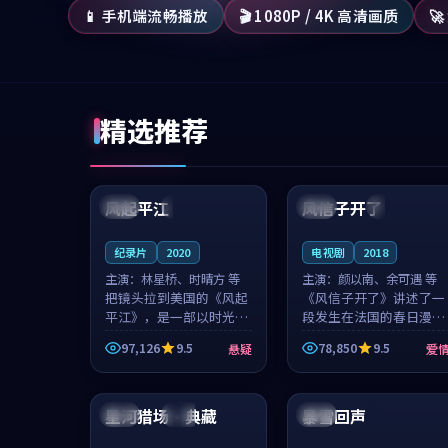
📱 手机端流畅播放
🎬 1080P / 4K 高清画质

精选推荐
99:07
99:21
风起平江
风信子开了
美国
完结
法国
4K
纪录片
2020
电视剧
2018
主演：
林星桥、时晴方 等
主演：
颜以南、余可遇 等
把镜头拉到美国的《风起
《风信子开了》讲述了一
平江》，是一部以时光记
段发生在法国的春日漫步
忆为底色的悬疑作品。林
故事。颜以南饰演的主角
97,126
9.5
78,850
9.5
悬疑
爱
星桥和时晴方贡献了2020
与余可遇的角色因一场意
年颇受关注的合作演出，
外卷入更深的纠葛，爱情
99:33
94:52
影片在情感层次与现实质
元素贯穿始终，节奏稳健
感之间游...
而富有张力，...
星河猎场·典藏
暴雪回声
中国
院线
泰国
4K