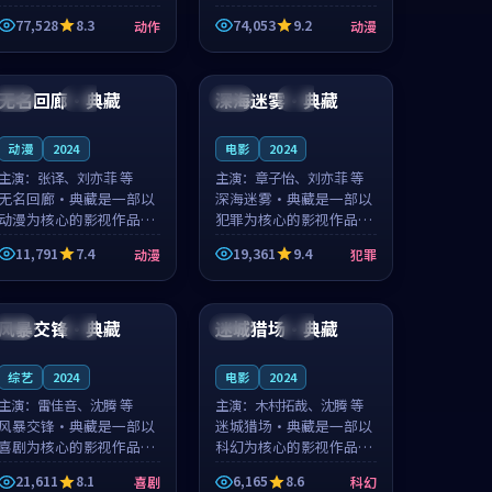
的城市气质与渔村故事的
国的城市气质与小镇生活
77,528
8.3
74,053
9.2
动作
动漫
人物心境共同构筑了影片
的人物心境共同构筑了影
基调。周怀风、应南风用
片基调。卫见秋、顾沂溪
99:40
99:08
细腻的表演撑起整部动作
用细腻的表演撑起整部动
电影，剧...
漫电影，...
无名回廊·典藏
深海迷雾·典藏
日本
高分
英国
院线
动漫
2024
电影
2024
主演：
张译、刘亦菲 等
主演：
章子怡、刘亦菲 等
无名回廊·典藏是一部以
深海迷雾·典藏是一部以
动漫为核心的影视作品，
犯罪为核心的影视作品，
围绕危机、反转与人物成
围绕危机、反转与人物成
11,791
7.4
19,361
9.4
动漫
犯罪
长展开，整体节奏紧凑，
长展开，整体节奏紧凑，
值得推荐观看。
值得推荐观看。
91:46
98:01
风暴交锋·典藏
迷城猎场·典藏
中国
热播
中国
杜比
综艺
2024
电影
2024
主演：
雷佳音、沈腾 等
主演：
木村拓哉、沈腾 等
风暴交锋·典藏是一部以
迷城猎场·典藏是一部以
喜剧为核心的影视作品，
科幻为核心的影视作品，
围绕危机、反转与人物成
围绕危机、反转与人物成
21,611
8.1
6,165
8.6
喜剧
科幻
长展开，整体节奏紧凑，
长展开，整体节奏紧凑，