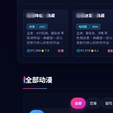
成就，罗见微与沈意林的
想一想。谢以诺领衔，高
99:26
99:17
对手戏自然克制，让整部
若初担任重要角色，戚南
影片在悬念...
柯的叙事节...
南港降临·典藏
危城迷雾·典藏
中国
完结
泰国
热播
动漫
2017
电视剧
2016
主演：
木村拓哉、雷佳音 等
主演：
雷佳音、汤唯 等
南港降临·典藏是一部以
危城迷雾·典藏是一部以
犯罪为核心的影视作品，
喜剧为核心的影视作品，
围绕危机、反转与人物成
围绕危机、反转与人物成
97,986
7.9
97,978
6.1
犯罪
喜
长展开，整体节奏紧凑，
长展开，整体节奏紧凑，
值得推荐观看。
值得推荐观看。
全部动漫
全部
恋爱
冒险