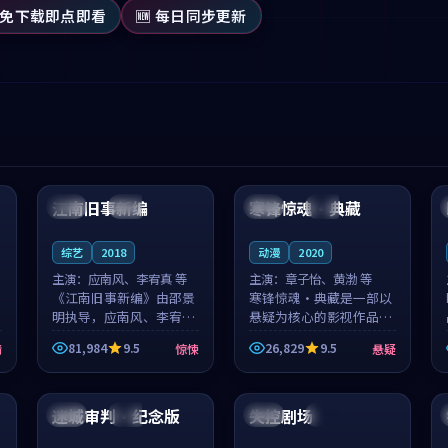
 免下载即点即看
🆕 每日同步更新
99:53
99:36
江南旧事新编
寒锋惊魂·典藏
日本
院线
中国
杜比
综艺
2018
动漫
2020
主演：
应南风、李宥真 等
主演：
章子怡、黄渤 等
《江南旧事新编》由邵景
寒锋惊魂·典藏是一部以
明执导，应南风、李宥真
悬疑为核心的影视作品，
领衔主演，是一部2018年
围绕危机、反转与人物成
81,984
9.5
26,829
9.5
情
惊悚
悬疑
上映的日本惊悚综艺。影
长展开，整体节奏紧凑，
片以邻里温情为切入，呈
值得推荐观看。
99:37
99:56
现一段从初遇到告别都浸
着真实情...
迷城审判·纪念版
失控剧场
泰国
杜比
泰国
独播