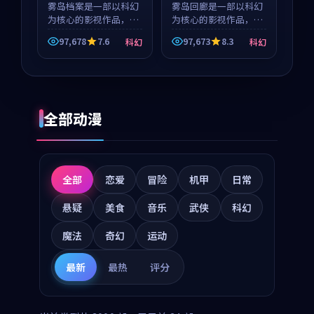
雾岛档案是一部以科幻
雾岛回廊是一部以科幻
为核心的影视作品，围
为核心的影视作品，围
绕危机、反转与人物成
绕危机、反转与人物成
97,678
7.6
97,673
8.3
科幻
科幻
长展开，整体节奏紧
长展开，整体节奏紧
凑，值得推荐观看。
凑，值得推荐观看。
全部动漫
全部
恋爱
冒险
机甲
日常
悬疑
美食
音乐
武侠
科幻
魔法
奇幻
运动
最新
最热
评分