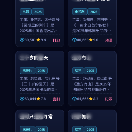
之...
与...
电影
2025
电视剧
2025
主演：
朴艺珍、沐子瑜 等
主演：
邵知白、吉田美琴
《暑期里的列车》是
等
《一封来自首尔的信》
2025年中国香港出品的
是2025年韩国出品的动
科幻新作，主创团队希
漫新作，主创团队希望
80,581
9.4
80,669
9.0
科幻
动漫
望用城市夜归人的故事
用高考往事的故事让观
99:12
99:48
让观众停下来想一想。
众停下来想一想。邵知
朴艺珍领衔，沐子瑜担
白领衔，吉田美琴担任
三十岁的夏天
远方有山
法国
4K
法国
独播
任重要角色，郑书延的
重要角色，谢承南的
叙...
叙...
纪录片
2025
综艺
2025
主演：
韩星澜、陆见鹿 等
主演：
赵砚青、颜以南 等
《三十岁的夏天》是
《远方有山》是2025年
2025年法国出品的喜剧
法国出品的犯罪新作，
新作，主创团队希望用
主创团队希望用高校追
63,044
7.8
64,666
8.2
喜剧
犯罪
深夜电台的故事让观众
梦的故事让观众停下来
99:32
99:08
停下来想一想。韩星澜
想一想。赵砚青领衔，
领衔，陆见鹿担任重要
颜以南担任重要角色，
当时只道是寻常
旧梦如新
泰国
杜比
中国
高分
角色，山田纯一的叙事
山田纯一的叙事节奏
节...
一...
纪录片
2025
综艺
2025