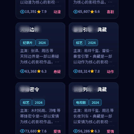
以动漫为核心的影视作
为核心的影视作品，围
品，围绕危机、反转与
绕危机、反转与人物成
18,391
7.9
65,607
6.6
动漫
喜剧
人物成长展开，整体节
长展开，整体节奏紧
99:19
99:55
奏紧凑，值得推荐观
凑，值得推荐观看。
看。
天际边界
暴雪引擎·典藏
中国
独播
日本
热播
纪录片
2024
综艺
2024
主演：
张译、周迅 等
主演：
易烊千玺、雷佳音
天际边界是一部以悬疑
等
暴雪引擎·典藏是一部
为核心的影视作品，围
以动作为核心的影视作
绕危机、反转与人物成
品，围绕危机、反转与
63,368
6.3
88,314
7.8
悬疑
动作
长展开，整体节奏紧
人物成长展开，整体节
99:17
99:03
凑，值得推荐观看。
奏紧凑，值得推荐观
看。
寒锋密令
长夜列车·典藏
中国
中国
热播
连载中
综艺
2024
电视剧
2024
主演：
木村拓哉、汤唯 等
主演：
易烊千玺、周迅 等
寒锋密令是一部以爱情
长夜列车·典藏是一部
为核心的影视作品，围
以爱情为核心的影视作
绕危机、反转与人物成
品，围绕危机、反转与
73,680
7.6
56,286
6.3
爱情
爱情
长展开，整体节奏紧
人物成长展开，整体节