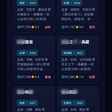
电影
2019
动漫
2018
主演：
河正宇、雷佳音 等
主演：
戚南柯、安星河 等
风暴指令·典藏是一部
《看见的客人》由佐藤
以战争为核心的影视作
翔执导，戚南柯、安星
品，围绕危机、反转与
河领衔主演，是一部
97,792
6.3
97,727
9.0
战争
冒险
人物成长展开，整体节
2018年上映的泰国冒险
99:36
99:22
奏紧凑，值得推荐观
动漫。影片以海岸抒情
看。
为切入，呈现一段从初
焚城猎局
无名之下·典藏
美国
中国
完结
遇到告别都浸着真实情
绪...
连载中
动漫
2018
电视剧
2021
主演：
汤唯、刘亦菲 等
主演：
张译、木村拓哉 等
焚城猎局是一部以爱情
无名之下·典藏是一部
为核心的影视作品，围
以犯罪为核心的影视作
绕危机、反转与人物成
品，围绕危机、反转与
97,706
6.4
97,681
7.8
爱情
犯罪
长展开，整体节奏紧
人物成长展开，整体节
99:06
99:54
凑，值得推荐观看。
奏紧凑，值得推荐观
看。
雾岛档案
雾岛回廊
美国
高分
英国
独播
电影
2017
纪录片
2023
主演：
沈腾、黄渤 等
主演：
张译、周迅 等