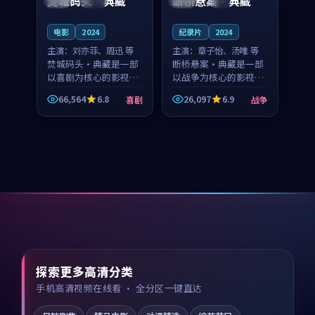
焚城码头·典藏
断桥悬案·典藏
电影
2024
纪录片
2024
主演：
刘亦菲、周迅 等
主演：
章子怡、汤唯 等
焚城码头·典藏是一部
断桥悬案·典藏是一部
以喜剧为核心的影视作
以战争为核心的影视作
品，围绕危机、反转与
品，围绕危机、反转与
66,564
6.8
26,097
6.9
喜剧
战争
人物成长展开，整体节
人物成长展开，整体节
奏紧凑，值得推荐观
奏紧凑，值得推荐观
看。
看。
探索更多高清分类
手机高清视频在线看 · 全分区一键直达