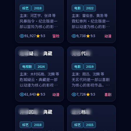
综艺
2018
电影
2022
主演：
河正宇、张译 等
主演：
雷佳音、黄渤 等
风暴指令·纪念版是一
霓虹审判·纪念版是一
部以冒险为核心的影视
部以动漫为核心的影视
作品，围绕危机、反转
作品，围绕危机、反转
91,927
9.5
9,738
9.5
冒险
动漫
与人物成长展开，整体
与人物成长展开，整体
99:04
99:07
节奏紧凑，值得推荐观
节奏紧凑，值得推荐观
看。
看。
危城疑云·典藏
无名代码
中国
杜比
法国
杜比
电视剧
2024
电影
2019
主演：
木村拓哉、沈腾 等
主演：
周迅、沈腾 等
危城疑云·典藏是一部
无名代码是一部以喜剧
以动漫为核心的影视作
为核心的影视作品，围
品，围绕危机、反转与
绕危机、反转与人物成
61,643
9.5
7,726
9.5
动漫
喜剧
人物成长展开，整体节
长展开，整体节奏紧
99:57
99:35
奏紧凑，值得推荐观
凑，值得推荐观看。
看。
异境回廊·典藏
逆光档案
日本
完结
日本
院线
综艺
2018
综艺
2015