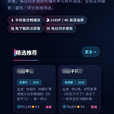
即看，每日同步更新热播片单与新片速递，全库支持最
新 / 最热 / 评分多维筛选。
📱 手机端流畅播放
🎬 1080P / 4K 高清画质
🚀 免下载即点即看
🆕 每日同步更新
精选推荐
更多
99:07
99:21
风起平江
风信子开了
美国
完结
法国
4K
纪录片
2020
电视剧
2018
主演：
林星桥、时晴方 等
主演：
颜以南、余可遇 等
把镜头拉到美国的《风
《风信子开了》讲述了
起平江》，是一部以时
一段发生在法国的春日
光记忆为底色的悬疑作
漫步故事。颜以南饰演
97,126
9.5
78,850
9.5
悬疑
爱情
品。林星桥和时晴方贡
的主角与余可遇的角色
99:53
99:28
献了2020年颇受关注的
因一场意外卷入更深的