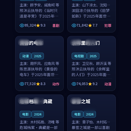
主演：
顾予安、戚南柯 等
主演：
山下凉太、沈知韵
邢沐云执导的《当时只
等
滨田凉介执导的《旧梦
道是寻常》于2025年面
如新》于2025年面世，
世，泰国的城市气质与
中国台湾的城市气质与
95,324
9.3
71,842
7.7
喜剧
犯罪
母女情深的人物心境共
异国相遇的人物心境共
99:20
99:56
同构筑了影片基调。顾
同构筑了影片基调。山
予安、戚南柯用细腻的
下凉太、沈知韵用细腻
黄昏的电车
余晖里的人们
日本
4K
泰国
完结
表演撑起整部喜剧电
的表演撑起整部犯罪
影...
电...
动漫
2025
电视剧
2025
主演：
周怀风、应南风 等
主演：
卫见秋、顾沂溪 等
陈思源执导的《黄昏的
邢沐云执导的《余晖里
电车》于2025年面世，
的人们》于2025年面
日本的城市气质与渔村
世，泰国的城市气质与
77,528
8.3
74,053
9.2
动作
动漫
故事的人物心境共同构
小镇生活的人物心境共
99:08
99:20
筑了影片基调。周怀
同构筑了影片基调。卫
风、应南风用细腻的表
见秋、顾沂溪用细腻的
危城档案·典藏
暴雪之城
中国
热播
日本
演撑起整部动作电影，
表演撑起整部动漫电
剧...
影，...
连载中
电影
2024
电影
2024
主演：
木村拓哉、汤唯 等
主演：
章子怡、木村拓哉
危城档案·典藏是一部
等
暴雪之城是一部以喜剧