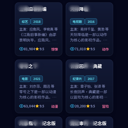
合作演出，影片在情感
纠葛，爱情元素贯穿始
江南旧事新编
天际降临
日本
院线
美国
杜比
层次与现实质感之间
终，节奏稳健而富有张
游...
力，...
综艺
2018
电视剧
2016
主演：
应南风、李宥真 等
主演：
易烊千玺、黄渤 等
《江南旧事新编》由邵
天际降临是一部以动作
景明执导，应南风、李
为核心的影视作品，围
宥真领衔主演，是一部
绕危机、反转与人物成
81,984
9.5
71,010
9.5
惊悚
动作
2018年上映的日本惊悚
长展开，整体节奏紧
99:17
99:19
综艺。影片以邻里温情
凑，值得推荐观看。
为切入，呈现一段从初
零号之下
长夜回声·典藏
韩国
热播
法国
独播
遇到告别都浸着真实
情...
电影
2021
纪录片
2017
主演：
刘亦菲、周迅 等
主演：
章子怡、张译 等
零号之下是一部以动漫
长夜回声·典藏是一部
为核心的影视作品，围
以冒险为核心的影视作
绕危机、反转与人物成
品，围绕危机、反转与
63,044
9.5
20,200
9.5
动漫
冒险
长展开，整体节奏紧
人物成长展开，整体节
99:39
99:29
凑，值得推荐观看。
奏紧凑，值得推荐观
看。
风暴指令·纪念版
霓虹审判·纪念版
英国
杜比
日本
高分