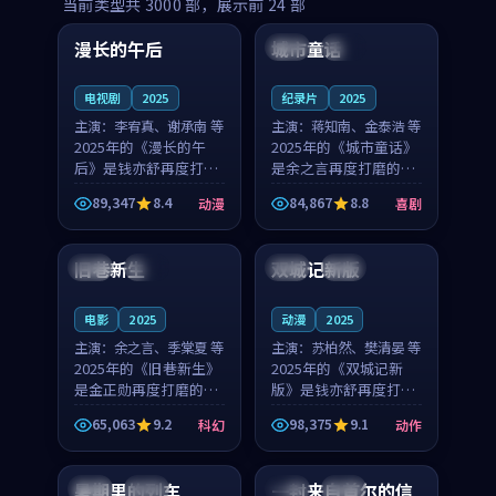
99:16
99:52
当前类型共
3000
部，展示前
24
部
漫长的午后
城市童话
中国
高分
美国
院线
电视剧
2025
纪录片
2025
主演：
李宥真、谢承南 等
主演：
蒋知南、金泰浩 等
2025年的《漫长的午
2025年的《城市童话》
后》是钱亦舒再度打磨
是余之言再度打磨的喜
的动漫佳作。中国大陆
剧佳作。美国的取景与
89,347
8.4
84,867
8.8
动漫
喜剧
的取景与海岛日常的氛
历史战争的氛围相互成
99:04
99:40
围相互成就，李宥真与
就，蒋知南与金泰浩的
谢承南的对手戏自然克
对手戏自然克制，让整
旧巷新生
双城记新版
英国
完结
中国
独播
制，让整部影片在悬念
部影片在悬念与温度
与...
之...
电影
2025
动漫
2025
主演：
余之言、季棠夏 等
主演：
苏柏然、樊清晏 等
2025年的《旧巷新生》
2025年的《双城记新
是金正勋再度打磨的科
版》是钱亦舒再度打磨
幻佳作。英国的取景与
的动作佳作。中国大陆
65,063
9.2
98,375
9.1
科幻
动作
雨夜物语的氛围相互成
的取景与沙漠探险的氛
99:24
99:36
就，余之言与季棠夏的
围相互成就，苏柏然与
对手戏自然克制，让整
樊清晏的对手戏自然克
暑期里的列车
一封来自首尔的信
中国
杜比
韩国
热播
部影片在悬念与温度
制，让整部影片在悬念