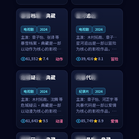
99:46
99:28
凑，值得推荐观看。
奏紧凑，值得推荐观
看。
暴雪档案·典藏
星河追凶
中国
完结
法国
院线
电视剧
2024
电视剧
2024
主演：
章子怡、张译 等
主演：
木村拓哉、章子怡
暴雪档案·典藏是一部
等
星河追凶是一部以冒险
以动作为核心的影视作
为核心的影视作品，围
品，围绕危机、反转与
绕危机、反转与人物成
61,552
7.4
39,416
8.1
动作
冒险
人物成长展开，整体节
长展开，整体节奏紧
99:04
99:55
奏紧凑，值得推荐观
凑，值得推荐观看。
看。
危城疑云·典藏
风暴代码
中国
杜比
法国
完结
电视剧
2024
纪录片
2024
主演：
木村拓哉、沈腾 等
主演：
章子怡、河正宇 等
危城疑云·典藏是一部
风暴代码是一部以爱情
以动漫为核心的影视作
为核心的影视作品，围
品，围绕危机、反转与
绕危机、反转与人物成
61,643
9.5
85,749
8.9
动漫
爱情
人物成长展开，整体节
长展开，整体节奏紧
94:02
99:52
奏紧凑，值得推荐观
凑，值得推荐观看。
看。
英国
完结
韩国
4K