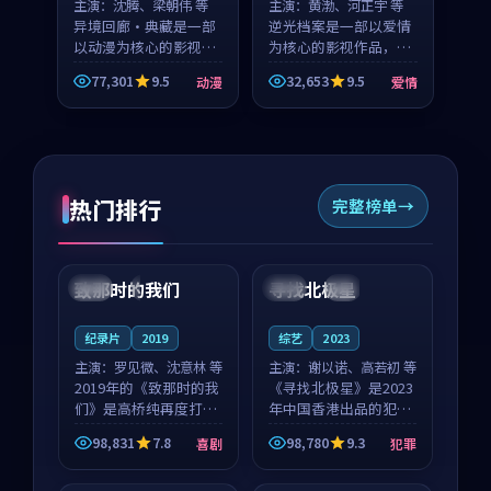
主演：
沈腾、梁朝伟 等
主演：
黄渤、河正宇 等
异境回廊·典藏是一部
逆光档案是一部以爱情
以动漫为核心的影视作
为核心的影视作品，围
品，围绕危机、反转与
绕危机、反转与人物成
77,301
9.5
32,653
9.5
动漫
爱情
人物成长展开，整体节
长展开，整体节奏紧
奏紧凑，值得推荐观
凑，值得推荐观看。
看。
热门排行
完整榜单
99:22
99:18
致那时的我们
寻找北极星
中国
4K
中国
4K
纪录片
2019
综艺
2023
主演：
罗见微、沈意林 等
主演：
谢以诺、高若初 等
2019年的《致那时的我
《寻找北极星》是2023
们》是高桥纯再度打磨
年中国香港出品的犯罪
的喜剧佳作。中国大陆
新作，主创团队希望用
98,831
7.8
98,780
9.3
喜剧
犯罪
的取景与都市寓言的氛
公路冒险的故事让观众
99:44
99:40
围相互成就，罗见微与
停下来想一想。谢以诺