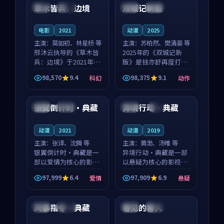
沈意林的对手戏自然克
领衔，高若初担任重要
草木皆兵：边境
双城记新版
泰国
独播
中国
独播
制，让整部影片在悬
角色，戚南柯的叙事
念...
节...
电影
2021
动漫
2025
主演：
莫如初、林星桥 等
主演：
苏柏然、樊清晏 等
邢沐云执导的《草木皆
2025年的《双城记新
兵：边境》于2021年面
版》是钱亦舒再度打磨
世，泰国的城市气质与
的动作佳作。中国大陆
98,570
9.4
98,375
9.1
科幻
动作
校园青春的人物心境共
的取景与沙漠探险的氛
99:51
99:21
同构筑了影片基调。莫
围相互成就，苏柏然与
如初、林星桥用细腻的
樊清晏的对手戏自然克
银翼倒计时·典藏
异境行动·典藏
中国
高分
英国
4K
表演撑起整部科幻电
制，让整部影片在悬念
影...
与...
动漫
2021
动漫
2019
主演：
张译、沈腾 等
主演：
黄渤、汤唯 等
银翼倒计时·典藏是一
异境行动·典藏是一部
部以爱情为核心的影视
以悬疑为核心的影视作
作品，围绕危机、反转
品，围绕危机、反转与
97,999
6.4
97,909
6.9
爱情
悬疑
与人物成长展开，整体
人物成长展开，整体节
94:21
99:05
节奏紧凑，值得推荐观
奏紧凑，值得推荐观
看。
看。
风暴指令·典藏
看见的客人
日本
院线
泰国
完结