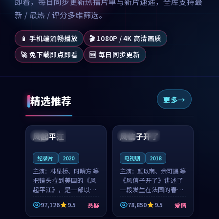
即看，每日同步更新热播片单与新片速递，全库支持最
新 / 最热 / 评分多维筛选。
📱 手机端流畅播放
🎬 1080P / 4K 高清画质
🚀 免下载即点即看
🆕 每日同步更新
精选推荐
更多
99:07
99:21
风起平江
风信子开了
美国
完结
法国
4K
纪录片
2020
电视剧
2018
主演：
林星桥、时晴方 等
主演：
颜以南、余可遇 等
把镜头拉到美国的《风
《风信子开了》讲述了
起平江》，是一部以时
一段发生在法国的春日
光记忆为底色的悬疑作
漫步故事。颜以南饰演
97,126
9.5
78,850
9.5
悬疑
爱情
品。林星桥和时晴方贡
的主角与余可遇的角色
99:53
99:42
献了2020年颇受关注的
因一场意外卷入更深的