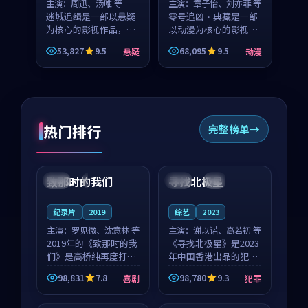
主演：
周迅、汤唯 等
主演：
章子怡、刘亦菲 等
迷城追缉是一部以悬疑
零号追凶·典藏是一部
为核心的影视作品，围
以动漫为核心的影视作
绕危机、反转与人物成
品，围绕危机、反转与
53,827
9.5
68,095
9.5
悬疑
动漫
长展开，整体节奏紧
人物成长展开，整体节
凑，值得推荐观看。
奏紧凑，值得推荐观
看。
热门排行
完整榜单
99:22
99:18
致那时的我们
寻找北极星
中国
4K
中国
4K
纪录片
2019
综艺
2023
主演：
罗见微、沈意林 等
主演：
谢以诺、高若初 等
2019年的《致那时的我
《寻找北极星》是2023
们》是高桥纯再度打磨
年中国香港出品的犯罪
的喜剧佳作。中国大陆
新作，主创团队希望用
98,831
7.8
98,780
9.3
喜剧
犯罪
的取景与都市寓言的氛
公路冒险的故事让观众
99:44
99:40
围相互成就，罗见微与
停下来想一想。谢以诺