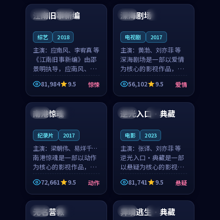
合作演出，影片在情感
纠葛，爱情元素贯穿始
江南旧事新编
深海剧场
日本
院线
法国
4K
层次与现实质感之间
终，节奏稳健而富有张
游...
力，...
综艺
2018
电视剧
2017
主演：
应南风、李宥真 等
主演：
黄渤、刘亦菲 等
《江南旧事新编》由邵
深海剧场是一部以爱情
景明执导，应南风、李
为核心的影视作品，围
宥真领衔主演，是一部
绕危机、反转与人物成
81,984
9.5
56,102
9.5
惊悚
爱情
2018年上映的日本惊悚
长展开，整体节奏紧
99:17
99:42
综艺。影片以邻里温情
凑，值得推荐观看。
为切入，呈现一段从初
南港惊魂
逆光入口·典藏
英国
独播
中国
4K
遇到告别都浸着真实
情...
纪录片
2017
电影
2023
主演：
梁朝伟、易烊千玺
主演：
张译、刘亦菲 等
等
南港惊魂是一部以动作
逆光入口·典藏是一部
为核心的影视作品，围
以悬疑为核心的影视作
绕危机、反转与人物成
品，围绕危机、反转与
72,661
9.5
81,741
9.5
动作
悬疑
长展开，整体节奏紧
人物成长展开，整体节
99:37
99:46
凑，值得推荐观看。
奏紧凑，值得推荐观
看。
无名营救
异境逃生·典藏
日本
院线
英国
4K