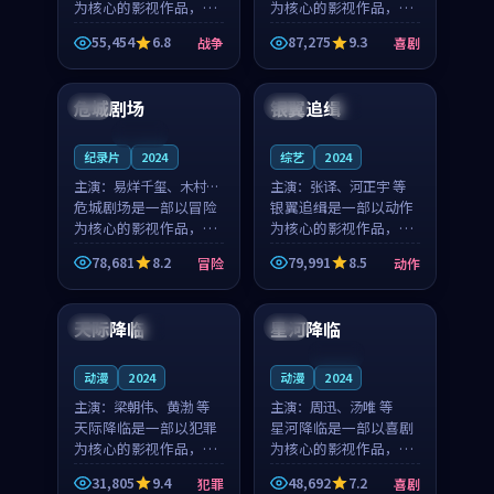
为核心的影视作品，围
为核心的影视作品，围
绕危机、反转与人物成
绕危机、反转与人物成
55,454
6.8
87,275
9.3
战争
喜剧
长展开，整体节奏紧
长展开，整体节奏紧
99:22
99:06
凑，值得推荐观看。
凑，值得推荐观看。
危城剧场
银翼追缉
日本
美国
4K
连载中
纪录片
2024
综艺
2024
主演：
易烊千玺、木村拓
主演：
张译、河正宇 等
哉 等
危城剧场是一部以冒险
银翼追缉是一部以动作
为核心的影视作品，围
为核心的影视作品，围
绕危机、反转与人物成
绕危机、反转与人物成
78,681
8.2
79,991
8.5
冒险
动作
长展开，整体节奏紧
长展开，整体节奏紧
99:42
99:02
凑，值得推荐观看。
凑，值得推荐观看。
天际降临
星河降临
美国
4K
泰国
连载中
动漫
2024
动漫
2024
主演：
梁朝伟、黄渤 等
主演：
周迅、汤唯 等
天际降临是一部以犯罪
星河降临是一部以喜剧
为核心的影视作品，围
为核心的影视作品，围
绕危机、反转与人物成
绕危机、反转与人物成
31,805
9.4
48,692
7.2
犯罪
喜剧
长展开，整体节奏紧
长展开，整体节奏紧