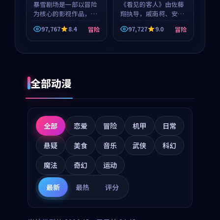
暴雪剧场是一部以冒险
《看见的客人》由佐藤
为核心的影视作品，围
翔执导，戚南柯、安星
绕危机、反转与人物成
河领衔主演，是一部
97,767
8.4
97,727
9.0
冒险
冒险
长展开，整体节奏紧
2018年上映的泰国冒险
凑，值得推荐观看。
动漫。影片以海岸抒情
为切入，呈现一段从初
遇到告别都浸着真实情
绪...
全部动漫
全部
恋爱
冒险
机甲
日常
悬疑
美食
音乐
武侠
科幻
魔法
奇幻
运动
最新
最热
评分