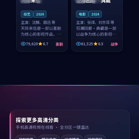
天际来信
狂潮回廊·典藏
综艺
2024
电影
2024
主演：
沈腾、周迅 等
主演：
张译、刘亦菲 等
天际来信是一部以喜剧
狂潮回廊·典藏是一部
为核心的影视作品，围
以战争为核心的影视作
绕危机、反转与人物成
品，围绕危机、反转与
79,620
6.7
61,525
6.5
喜剧
战争
长展开，整体节奏紧
人物成长展开，整体节
凑，值得推荐观看。
奏紧凑，值得推荐观
看。
探索更多高清分类
手机高清视频在线看 · 全分区一键直达