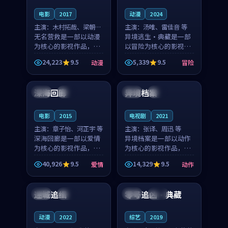
电影
2017
动漫
2024
主演：
木村拓哉、梁朝伟
主演：
汤唯、雷佳音 等
等
无名营救是一部以动漫
异境逃生·典藏是一部
为核心的影视作品，围
以冒险为核心的影视作
绕危机、反转与人物成
品，围绕危机、反转与
24,223
9.5
5,339
9.5
动漫
冒险
长展开，整体节奏紧
人物成长展开，整体节
99:29
99:53
凑，值得推荐观看。
奏紧凑，值得推荐观
看。
深海回廊
异境档案
法国
完结
中国
院线
电影
2015
电视剧
2021
主演：
章子怡、河正宇 等
主演：
张译、周迅 等
深海回廊是一部以爱情
异境档案是一部以动作
为核心的影视作品，围
为核心的影视作品，围
绕危机、反转与人物成
绕危机、反转与人物成
40,926
9.5
14,329
9.5
爱情
动作
长展开，整体节奏紧
长展开，整体节奏紧
99:20
99:40
凑，值得推荐观看。
凑，值得推荐观看。
迷城追缉
零号追凶·典藏
中国
杜比
日本
院线
动漫
2022
综艺
2019