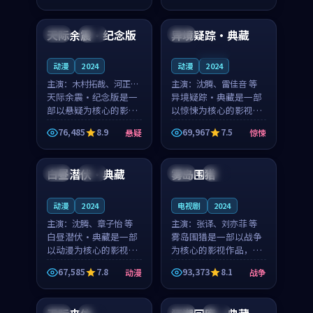
96:31
92:22
凑，值得推荐观看。
凑，值得推荐观看。
天际余震·纪念版
异境疑踪·典藏
韩国
院线
日本
连载中
动漫
2024
动漫
2024
主演：
木村拓哉、河正宇
主演：
沈腾、雷佳音 等
等
天际余震·纪念版是一
异境疑踪·典藏是一部
部以悬疑为核心的影视
以惊悚为核心的影视作
作品，围绕危机、反转
品，围绕危机、反转与
76,485
8.9
69,967
7.5
悬疑
惊悚
与人物成长展开，整体
人物成长展开，整体节
99:14
99:26
节奏紧凑，值得推荐观
奏紧凑，值得推荐观
看。
看。
白昼潜伏·典藏
雾岛围猎
韩国
独播
日本
高分
动漫
2024
电视剧
2024
主演：
沈腾、章子怡 等
主演：
张译、刘亦菲 等
白昼潜伏·典藏是一部
雾岛围猎是一部以战争
以动漫为核心的影视作
为核心的影视作品，围
品，围绕危机、反转与
绕危机、反转与人物成
67,585
7.8
93,373
8.1
动漫
战争
人物成长展开，整体节
长展开，整体节奏紧
98:56
99:32
奏紧凑，值得推荐观
凑，值得推荐观看。
看。
中国
完结
泰国
院线