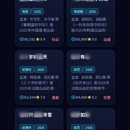
之...
与...
电影
2025
电视剧
2025
主演：
朴艺珍、沐子瑜 等
主演：
邵知白、吉田美琴
《暑期里的列车》是
等
《一封来自首尔的信》
2025年中国香港出品的
是2025年韩国出品的动
科幻新作，主创团队希
漫新作，主创团队希望
80,581
9.4
80,669
9.0
科幻
动漫
望用城市夜归人的故事
用高考往事的故事让观
99:12
99:48
让观众停下来想一想。
众停下来想一想。邵知
朴艺珍领衔，沐子瑜担
白领衔，吉田美琴担任
三十岁的夏天
远方有山
法国
4K
法国
独播
任重要角色，郑书延的
重要角色，谢承南的
叙...
叙...
纪录片
2025
综艺
2025
主演：
韩星澜、陆见鹿 等
主演：
赵砚青、颜以南 等
《三十岁的夏天》是
《远方有山》是2025年
2025年法国出品的喜剧
法国出品的犯罪新作，
新作，主创团队希望用
主创团队希望用高校追
63,044
7.8
64,666
8.2
喜剧
犯罪
深夜电台的故事让观众
梦的故事让观众停下来
99:32
99:08
停下来想一想。韩星澜
想一想。赵砚青领衔，
领衔，陆见鹿担任重要
颜以南担任重要角色，
当时只道是寻常
旧梦如新
泰国
杜比
中国
高分
角色，山田纯一的叙事
山田纯一的叙事节奏
节...
一...
纪录片
2025
综艺
2025