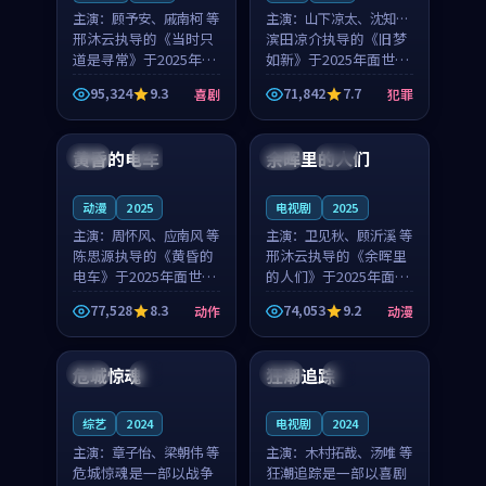
主演：
顾予安、戚南柯 等
主演：
山下凉太、沈知韵
邢沐云执导的《当时只
等
滨田凉介执导的《旧梦
道是寻常》于2025年面
如新》于2025年面世，
世，泰国的城市气质与
中国台湾的城市气质与
95,324
9.3
71,842
7.7
喜剧
犯罪
母女情深的人物心境共
异国相遇的人物心境共
99:20
99:56
同构筑了影片基调。顾
同构筑了影片基调。山
予安、戚南柯用细腻的
下凉太、沈知韵用细腻
黄昏的电车
余晖里的人们
日本
4K
泰国
完结
表演撑起整部喜剧电
的表演撑起整部犯罪
影...
电...
动漫
2025
电视剧
2025
主演：
周怀风、应南风 等
主演：
卫见秋、顾沂溪 等
陈思源执导的《黄昏的
邢沐云执导的《余晖里
电车》于2025年面世，
的人们》于2025年面
日本的城市气质与渔村
世，泰国的城市气质与
77,528
8.3
74,053
9.2
动作
动漫
故事的人物心境共同构
小镇生活的人物心境共
99:59
99:08
筑了影片基调。周怀
同构筑了影片基调。卫
风、应南风用细腻的表
见秋、顾沂溪用细腻的
危城惊魂
狂潮追踪
英国
4K
韩国
4K
演撑起整部动作电影，
表演撑起整部动漫电
剧...
影，...
综艺
2024
电视剧
2024
主演：
章子怡、梁朝伟 等
主演：
木村拓哉、汤唯 等
危城惊魂是一部以战争
狂潮追踪是一部以喜剧