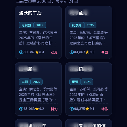
99:16
99:52
当前类型共
3000
部，展示前
24
部
漫长的午后
城市童话
中国
高分
美国
院线
电视剧
2025
纪录片
2025
主演：
李宥真、谢承南 等
主演：
蒋知南、金泰浩 等
2025年的《漫长的午
2025年的《城市童话》
后》是钱亦舒再度打磨
是余之言再度打磨的喜
的动漫佳作。中国大陆
剧佳作。美国的取景与
89,347
8.4
84,867
8.8
动漫
喜剧
的取景与海岛日常的氛
历史战争的氛围相互成
99:04
99:40
围相互成就，李宥真与
就，蒋知南与金泰浩的
谢承南的对手戏自然克
对手戏自然克制，让整
旧巷新生
双城记新版
英国
完结
中国
独播
制，让整部影片在悬念
部影片在悬念与温度
与...
之...
电影
2025
动漫
2025
主演：
余之言、季棠夏 等
主演：
苏柏然、樊清晏 等
2025年的《旧巷新生》
2025年的《双城记新
是金正勋再度打磨的科
版》是钱亦舒再度打磨
幻佳作。英国的取景与
的动作佳作。中国大陆
65,063
9.2
98,375
9.1
科幻
动作
雨夜物语的氛围相互成
的取景与沙漠探险的氛
99:24
99:36
就，余之言与季棠夏的
围相互成就，苏柏然与
对手戏自然克制，让整
樊清晏的对手戏自然克
暑期里的列车
一封来自首尔的信
中国
杜比
韩国
热播
部影片在悬念与温度
制，让整部影片在悬念