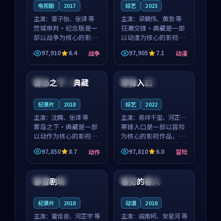
电视剧
2017
综艺
2023
主演：
章子怡、张译 等
主演：
梁朝伟、黄渤 等
焚城审判·纪念版是一
狂潮交锋·典藏是一部
部以战争为核心的影视
以动漫为核心的影视作
作品，围绕危机、反转
品，围绕危机、反转与
97,910
6.4
97,905
7.1
战争
动漫
与人物成长展开，整体
人物成长展开，整体节
99:16
99:29
节奏紧凑，值得推荐观
奏紧凑，值得推荐观
看。
看。
雾岛之下·典藏
寒锋入口
英国
高分
韩国
杜比
纪录片
2018
综艺
2022
主演：
沈腾、张译 等
主演：
易烊千玺、河正宇
雾岛之下·典藏是一部
等
寒锋入口是一部以冒险
以动作为核心的影视作
为核心的影视作品，围
品，围绕危机、反转与
绕危机、反转与人物成
97,850
8.7
97,810
6.0
动作
冒险
人物成长展开，整体节
长展开，整体节奏紧
90:06
99:05
奏紧凑，值得推荐观
凑，值得推荐观看。
看。
暴雪剧场
看见的客人
美国
高分
泰国
完结
纪录片
2018
动漫
2018
主演：
雷佳音、河正宇 等
主演：
戚南柯、安星河 等