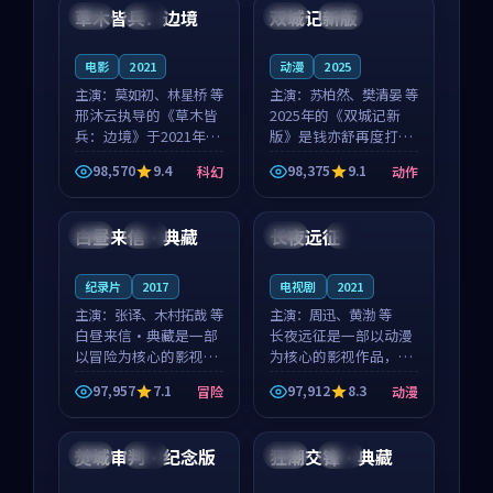
沈意林的对手戏自然克
领衔，高若初担任重要
草木皆兵：边境
双城记新版
泰国
独播
中国
独播
制，让整部影片在悬
角色，戚南柯的叙事
念...
节...
电影
2021
动漫
2025
主演：
莫如初、林星桥 等
主演：
苏柏然、樊清晏 等
邢沐云执导的《草木皆
2025年的《双城记新
兵：边境》于2021年面
版》是钱亦舒再度打磨
世，泰国的城市气质与
的动作佳作。中国大陆
98,570
9.4
98,375
9.1
科幻
动作
校园青春的人物心境共
的取景与沙漠探险的氛
99:37
99:24
同构筑了影片基调。莫
围相互成就，苏柏然与
如初、林星桥用细腻的
樊清晏的对手戏自然克
白昼来信·典藏
长夜远征
中国
院线
美国
4K
表演撑起整部科幻电
制，让整部影片在悬念
影...
与...
纪录片
2017
电视剧
2021
主演：
张译、木村拓哉 等
主演：
周迅、黄渤 等
白昼来信·典藏是一部
长夜远征是一部以动漫
以冒险为核心的影视作
为核心的影视作品，围
品，围绕危机、反转与
绕危机、反转与人物成
97,957
7.1
97,912
8.3
冒险
动漫
人物成长展开，整体节
长展开，整体节奏紧
99:26
99:40
奏紧凑，值得推荐观
凑，值得推荐观看。
看。
焚城审判·纪念版
狂潮交锋·典藏
泰国
高分
中国
院线