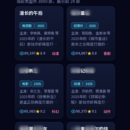
99:16
99:52
当前类型共
3000
部，展示前
24
部
漫长的午后
城市童话
中国
高分
美国
院线
电视剧
2025
纪录片
2025
主演：
李宥真、谢承南 等
主演：
蒋知南、金泰浩 等
2025年的《漫长的午
2025年的《城市童话》
后》是钱亦舒再度打磨
是余之言再度打磨的喜
的动漫佳作。中国大陆
剧佳作。美国的取景与
89,347
8.4
84,867
8.8
动漫
喜剧
的取景与海岛日常的氛
历史战争的氛围相互成
99:04
99:40
围相互成就，李宥真与
就，蒋知南与金泰浩的
谢承南的对手戏自然克
对手戏自然克制，让整
旧巷新生
双城记新版
英国
完结
中国
独播
制，让整部影片在悬念
部影片在悬念与温度
与...
之...
电影
2025
动漫
2025
主演：
余之言、季棠夏 等
主演：
苏柏然、樊清晏 等
2025年的《旧巷新生》
2025年的《双城记新
是金正勋再度打磨的科
版》是钱亦舒再度打磨
幻佳作。英国的取景与
的动作佳作。中国大陆
65,063
9.2
98,375
9.1
科幻
动作
雨夜物语的氛围相互成
的取景与沙漠探险的氛
99:24
99:36
就，余之言与季棠夏的
围相互成就，苏柏然与
对手戏自然克制，让整
樊清晏的对手戏自然克
暑期里的列车
一封来自首尔的信
中国
杜比
韩国
热播
部影片在悬念与温度
制，让整部影片在悬念