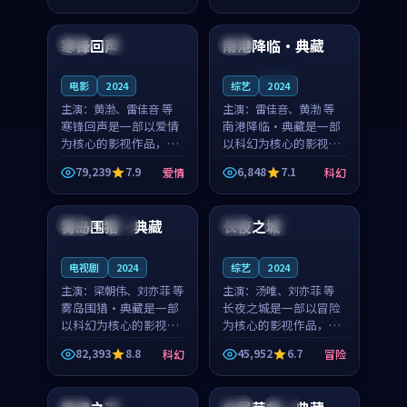
90:09
99:43
节奏紧凑，值得推荐观
节奏紧凑，值得推荐观
看。
看。
寒锋回声
南港降临·典藏
法国
独播
泰国
连载中
电影
2024
综艺
2024
主演：
黄渤、雷佳音 等
主演：
雷佳音、黄渤 等
寒锋回声是一部以爱情
南港降临·典藏是一部
为核心的影视作品，围
以科幻为核心的影视作
绕危机、反转与人物成
品，围绕危机、反转与
79,239
7.9
6,848
7.1
爱情
科幻
长展开，整体节奏紧
人物成长展开，整体节
99:25
99:41
凑，值得推荐观看。
奏紧凑，值得推荐观
看。
雾岛围猎·典藏
长夜之城
美国
热播
泰国
院线
电视剧
2024
综艺
2024
主演：
梁朝伟、刘亦菲 等
主演：
汤唯、刘亦菲 等
雾岛围猎·典藏是一部
长夜之城是一部以冒险
以科幻为核心的影视作
为核心的影视作品，围
品，围绕危机、反转与
绕危机、反转与人物成
82,393
8.8
45,952
6.7
科幻
冒险
人物成长展开，整体节
长展开，整体节奏紧
99:26
99:15
奏紧凑，值得推荐观
凑，值得推荐观看。
看。
中国
完结
泰国
杜比