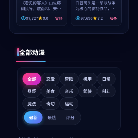
《看见的客人》由佐藤
白昼码头是一部以战争
翔执导，戚南柯、安星
为核心的影视作品，围
河领衔主演，是一部
绕危机、反转与人物成
97,727
9.0
97,696
7.2
冒险
战争
2018年上映的泰国冒险
长展开，整体节奏紧
动漫。影片以海岸抒情
凑，值得推荐观看。
为切入，呈现一段从初
遇到告别都浸着真实情
绪...
全部动漫
全部
恋爱
冒险
机甲
日常
悬疑
美食
音乐
武侠
科幻
魔法
奇幻
运动
最新
最热
评分