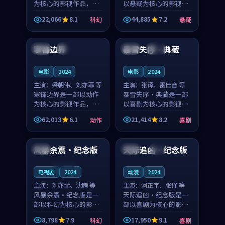
为核心的影视作品，围
以悬疑为核心的影视作
绕危机、反转与人物成
品，围绕危机、反转与
22,066
8.1
44,885
7.2
科幻
悬疑
长展开，整体节奏紧
人物成长展开，整体节
94:22
99:41
凑，值得推荐观看。
奏紧凑，值得推荐观
看。
寒锋边界
暴雪失序·典藏
中国
热播
韩国
院线
电影
2024
电影
2024
主演：
梁朝伟、刘亦菲 等
主演：
张译、雷佳音 等
寒锋边界是一部以动作
暴雪失序·典藏是一部
为核心的影视作品，围
以喜剧为核心的影视作
绕危机、反转与人物成
品，围绕危机、反转与
62,013
6.1
21,414
8.2
动作
喜剧
长展开，整体节奏紧
人物成长展开，整体节
99:49
99:33
凑，值得推荐观看。
奏紧凑，值得推荐观
看。
风暴余震·纪念版
天际追凶·纪念版
中国
中国
4K
连载中
电视剧
2024
动漫
2024
主演：
刘亦菲、沈腾 等
主演：
河正宇、张译 等
风暴余震·纪念版是一
天际追凶·纪念版是一
部以科幻为核心的影视
部以喜剧为核心的影视
作品，围绕危机、反转
作品，围绕危机、反转
8,798
7.9
17,950
9.1
科幻
喜剧
与人物成长展开，整体
与人物成长展开，整体