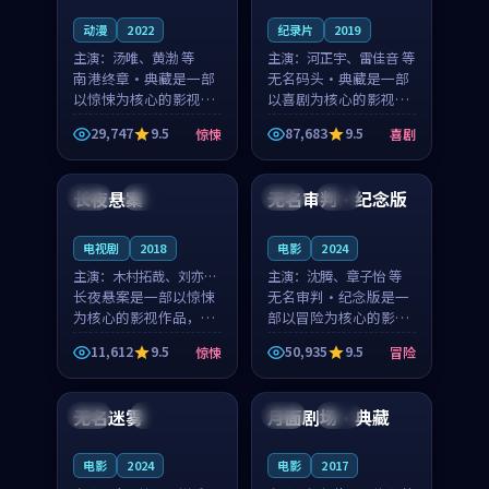
动漫
2022
纪录片
2019
主演：
汤唯、黄渤 等
主演：
河正宇、雷佳音 等
南港终章·典藏是一部
无名码头·典藏是一部
以惊悚为核心的影视作
以喜剧为核心的影视作
品，围绕危机、反转与
品，围绕危机、反转与
29,747
9.5
87,683
9.5
惊悚
喜剧
人物成长展开，整体节
人物成长展开，整体节
99:40
99:41
奏紧凑，值得推荐观
奏紧凑，值得推荐观
看。
看。
长夜悬案
无名审判·纪念版
英国
独播
泰国
完结
电视剧
2018
电影
2024
主演：
木村拓哉、刘亦菲
主演：
沈腾、章子怡 等
等
长夜悬案是一部以惊悚
无名审判·纪念版是一
为核心的影视作品，围
部以冒险为核心的影视
绕危机、反转与人物成
作品，围绕危机、反转
11,612
9.5
50,935
9.5
惊悚
冒险
长展开，整体节奏紧
与人物成长展开，整体
99:22
99:27
凑，值得推荐观看。
节奏紧凑，值得推荐观
看。
无名迷雾
月面剧场·典藏
日本
4K
泰国
热播
电影
2024
电影
2017