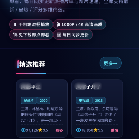
即看，每日同步更新热播片单与新片速递，全库支持最
新 / 最热 / 评分多维筛选。
📱 手机端流畅播放
🎬 1080P / 4K 高清画质
🚀 免下载即点即看
🆕 每日同步更新
精选推荐
更多
99:07
99:21
风起平江
风信子开了
美国
完结
法国
4K
纪录片
2020
电视剧
2018
主演：
林星桥、时晴方 等
主演：
颜以南、余可遇 等
把镜头拉到美国的《风
《风信子开了》讲述了
起平江》，是一部以时
一段发生在法国的春日
光记忆为底色的悬疑作
漫步故事。颜以南饰演
97,126
9.5
78,850
9.5
悬疑
爱情
品。林星桥和时晴方贡
的主角与余可遇的角色
99:53
99:24
献了2020年颇受关注的
因一场意外卷入更深的