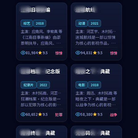
合作演出，影片在情感
纠葛，爱情元素贯穿始
江南旧事新编
迷城航线
日本
院线
美国
4K
层次与现实质感之间
终，节奏稳健而富有张
游...
力，...
综艺
2018
动漫
2021
主演：
应南风、李宥真 等
主演：
河正宇、木村拓哉
《江南旧事新编》由邵
等
迷城航线是一部以惊悚
景明执导，应南风、李
为核心的影视作品，围
宥真领衔主演，是一部
绕危机、反转与人物成
81,984
9.5
94,831
9.5
惊悚
惊悚
2018年上映的日本惊悚
长展开，整体节奏紧
99:25
99:57
综艺。影片以邻里温情
凑，值得推荐观看。
为切入，呈现一段从初
狂潮档案·纪念版
暗夜之下·典藏
中国
热播
中国
完结
遇到告别都浸着真实
情...
纪录片
2022
电影
2018
主演：
木村拓哉、河正宇
主演：
周迅、木村拓哉 等
等
狂潮档案·纪念版是一
暗夜之下·典藏是一部
部以犯罪为核心的影视
以战争为核心的影视作
作品，围绕危机、反转
品，围绕危机、反转与
60,652
9.5
58,380
9.5
犯罪
战争
与人物成长展开，整体
人物成长展开，整体节
99:28
99:48
节奏紧凑，值得推荐观
奏紧凑，值得推荐观
看。
看。
南港终章·典藏
无名码头·典藏
美国
热播
美国
杜比