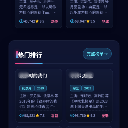
主演：
章子怡、易烊千玺
主演：
梁朝伟、雷佳音 等
等
无名迷雾是一部以动作
月面剧场·典藏是一部
为核心的影视作品，围
以犯罪为核心的影视作
绕危机、反转与人物成
品，围绕危机、反转与
45,742
9.5
63,047
9.5
动作
犯罪
长展开，整体节奏紧
人物成长展开，整体节
凑，值得推荐观看。
奏紧凑，值得推荐观
看。
热门排行
完整榜单
99:22
99:18
致那时的我们
寻找北极星
中国
4K
中国
4K
纪录片
2019
综艺
2023
主演：
罗见微、沈意林 等
主演：
谢以诺、高若初 等
2019年的《致那时的我
《寻找北极星》是2023
们》是高桥纯再度打磨
年中国香港出品的犯罪
的喜剧佳作。中国大陆
新作，主创团队希望用
98,831
7.8
98,780
9.3
喜剧
犯罪
的取景与都市寓言的氛
公路冒险的故事让观众
99:44
99:40
围相互成就，罗见微与
停下来想一想。谢以诺