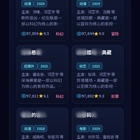
动漫
2024
动漫
2019
主演：
汤唯、河正宇 等
主演：
河正宇、沈腾 等
断桥追凶·纪念版是一
迷城回廊·典藏是一部
部以科幻为核心的影视
以冒险为核心的影视作
作品，围绕危机、反转
品，围绕危机、反转与
97,856
9.3
97,844
9.0
科幻
冒险
与人物成长展开，整体
人物成长展开，整体节
99:21
99:08
节奏紧凑，值得推荐观
奏紧凑，值得推荐观
看。
看。
深海悬案
异境猎场·典藏
日本
杜比
日本
杜比
纪录片
2015
综艺
2023
主演：
雷佳音、河正宇 等
主演：
张译、河正宇 等
深海悬案是一部以科幻
异境猎场·典藏是一部
为核心的影视作品，围
以犯罪为核心的影视作
绕危机、反转与人物成
品，围绕危机、反转与
97,811
6.1
97,802
9.3
科幻
犯罪
长展开，整体节奏紧
人物成长展开，整体节
99:05
99:14
凑，值得推荐观看。
奏紧凑，值得推荐观
看。
看见的客人
白昼码头
泰国
完结
中国
院线
动漫
2018
电影
2019
主演：
戚南柯、安星河 等
主演：
刘亦菲、雷佳音 等