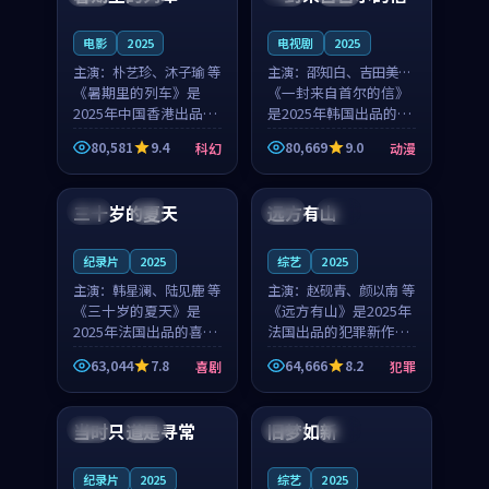
之...
与...
电影
2025
电视剧
2025
主演：
朴艺珍、沐子瑜 等
主演：
邵知白、吉田美琴
《暑期里的列车》是
等
《一封来自首尔的信》
2025年中国香港出品的
是2025年韩国出品的动
科幻新作，主创团队希
漫新作，主创团队希望
80,581
9.4
80,669
9.0
科幻
动漫
望用城市夜归人的故事
用高考往事的故事让观
99:12
99:48
让观众停下来想一想。
众停下来想一想。邵知
朴艺珍领衔，沐子瑜担
白领衔，吉田美琴担任
三十岁的夏天
远方有山
法国
4K
法国
独播
任重要角色，郑书延的
重要角色，谢承南的
叙...
叙...
纪录片
2025
综艺
2025
主演：
韩星澜、陆见鹿 等
主演：
赵砚青、颜以南 等
《三十岁的夏天》是
《远方有山》是2025年
2025年法国出品的喜剧
法国出品的犯罪新作，
新作，主创团队希望用
主创团队希望用高校追
63,044
7.8
64,666
8.2
喜剧
犯罪
深夜电台的故事让观众
梦的故事让观众停下来
99:32
99:08
停下来想一想。韩星澜
想一想。赵砚青领衔，
领衔，陆见鹿担任重要
颜以南担任重要角色，
当时只道是寻常
旧梦如新
泰国
杜比
中国
高分
角色，山田纯一的叙事
山田纯一的叙事节奏
节...
一...
纪录片
2025
综艺
2025