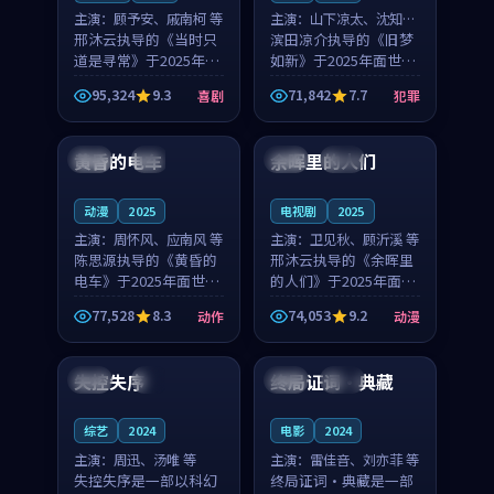
主演：
顾予安、戚南柯 等
主演：
山下凉太、沈知韵
邢沐云执导的《当时只
等
滨田凉介执导的《旧梦
道是寻常》于2025年面
如新》于2025年面世，
世，泰国的城市气质与
中国台湾的城市气质与
95,324
9.3
71,842
7.7
喜剧
犯罪
母女情深的人物心境共
异国相遇的人物心境共
99:20
99:56
同构筑了影片基调。顾
同构筑了影片基调。山
予安、戚南柯用细腻的
下凉太、沈知韵用细腻
黄昏的电车
余晖里的人们
日本
4K
泰国
完结
表演撑起整部喜剧电
的表演撑起整部犯罪
影...
电...
动漫
2025
电视剧
2025
主演：
周怀风、应南风 等
主演：
卫见秋、顾沂溪 等
陈思源执导的《黄昏的
邢沐云执导的《余晖里
电车》于2025年面世，
的人们》于2025年面
日本的城市气质与渔村
世，泰国的城市气质与
77,528
8.3
74,053
9.2
动作
动漫
故事的人物心境共同构
小镇生活的人物心境共
99:30
99:09
筑了影片基调。周怀
同构筑了影片基调。卫
风、应南风用细腻的表
见秋、顾沂溪用细腻的
失控失序
终局证词·典藏
韩国
4K
美国
杜比
演撑起整部动作电影，
表演撑起整部动漫电
剧...
影，...
综艺
2024
电影
2024
主演：
周迅、汤唯 等
主演：
雷佳音、刘亦菲 等
失控失序是一部以科幻
终局证词·典藏是一部