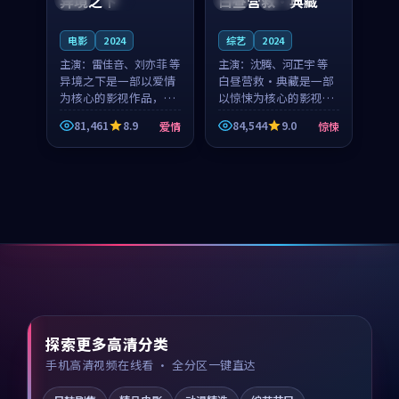
异境之下
白昼营救·典藏
电影
2024
综艺
2024
主演：
雷佳音、刘亦菲 等
主演：
沈腾、河正宇 等
异境之下是一部以爱情
白昼营救·典藏是一部
为核心的影视作品，围
以惊悚为核心的影视作
绕危机、反转与人物成
品，围绕危机、反转与
81,461
8.9
84,544
9.0
爱情
惊悚
长展开，整体节奏紧
人物成长展开，整体节
凑，值得推荐观看。
奏紧凑，值得推荐观
看。
探索更多高清分类
手机高清视频在线看 · 全分区一键直达