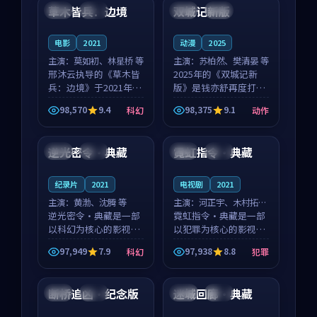
沈意林的对手戏自然克
领衔，高若初担任重要
草木皆兵：边境
双城记新版
泰国
独播
中国
独播
制，让整部影片在悬
角色，戚南柯的叙事
念...
节...
电影
2021
动漫
2025
主演：
莫如初、林星桥 等
主演：
苏柏然、樊清晏 等
邢沐云执导的《草木皆
2025年的《双城记新
兵：边境》于2021年面
版》是钱亦舒再度打磨
世，泰国的城市气质与
的动作佳作。中国大陆
98,570
9.4
98,375
9.1
科幻
动作
校园青春的人物心境共
的取景与沙漠探险的氛
99:02
95:10
同构筑了影片基调。莫
围相互成就，苏柏然与
如初、林星桥用细腻的
樊清晏的对手戏自然克
逆光密令·典藏
霓虹指令·典藏
中国
院线
法国
独播
表演撑起整部科幻电
制，让整部影片在悬念
影...
与...
纪录片
2021
电视剧
2021
主演：
黄渤、沈腾 等
主演：
河正宇、木村拓哉
逆光密令·典藏是一部
等
霓虹指令·典藏是一部
以科幻为核心的影视作
以犯罪为核心的影视作
品，围绕危机、反转与
品，围绕危机、反转与
97,949
7.9
97,938
8.8
科幻
犯罪
人物成长展开，整体节
人物成长展开，整体节
99:21
99:52
奏紧凑，值得推荐观
奏紧凑，值得推荐观
看。
看。
断桥追凶·纪念版
迷城回廊·典藏
中国
杜比
泰国
完结