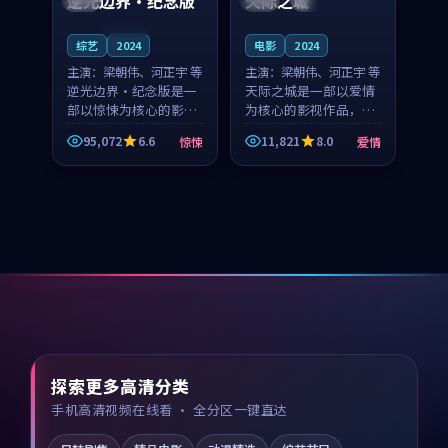
逆光边界·纪念版
天际之城
连载中
综艺
2024
电影
2024
主演：
梁朝伟、河正宇 等
主演：
梁朝伟、河正宇 等
逆光边界·纪念版是一
天际之城是一部以爱情
部以惊悚为核心的影视
为核心的影视作品，围
作品，围绕危机、反转
绕危机、反转与人物成
95,072
6.6
11,821
8.0
惊悚
爱情
与人物成长展开，整体
长展开，整体节奏紧
节奏紧凑，值得推荐观
凑，值得推荐观看。
看。
探索更多高清分类
手机高清视频在线看 · 全分区一键直达