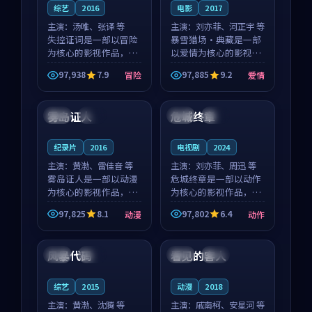
综艺
2016
电影
2017
主演：
汤唯、张译 等
主演：
刘亦菲、河正宇 等
失控证词是一部以冒险
暴雪猎场·典藏是一部
为核心的影视作品，围
以爱情为核心的影视作
绕危机、反转与人物成
品，围绕危机、反转与
97,938
7.9
97,885
9.2
冒险
爱情
长展开，整体节奏紧
人物成长展开，整体节
99:11
99:03
凑，值得推荐观看。
奏紧凑，值得推荐观
看。
雾岛证人
危城终章
英国
院线
泰国
院线
纪录片
2016
电视剧
2024
主演：
黄渤、雷佳音 等
主演：
刘亦菲、周迅 等
雾岛证人是一部以动漫
危城终章是一部以动作
为核心的影视作品，围
为核心的影视作品，围
绕危机、反转与人物成
绕危机、反转与人物成
97,825
8.1
97,802
6.4
动漫
动作
长展开，整体节奏紧
长展开，整体节奏紧
99:19
99:05
凑，值得推荐观看。
凑，值得推荐观看。
风暴代码
看见的客人
中国
独播
泰国
完结
综艺
2015
动漫
2018
主演：
黄渤、沈腾 等
主演：
戚南柯、安星河 等