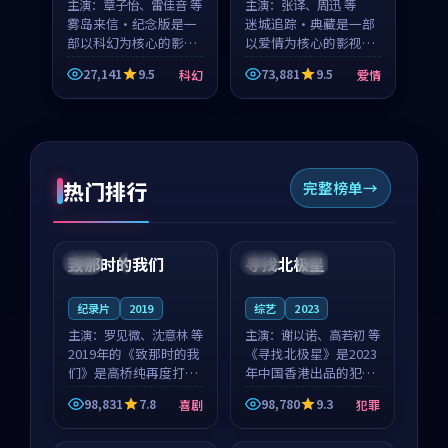
主演：
章子怡、雷佳音 等
主演：
张译、周迅 等
雾岛来信·纪念版是一
迷城追踪·典藏是一部
部以科幻为核心的影视
以爱情为核心的影视作
作品，围绕危机、反转
品，围绕危机、反转与
27,141
9.5
73,881
9.5
科幻
爱情
与人物成长展开，整体
人物成长展开，整体节
节奏紧凑，值得推荐观
奏紧凑，值得推荐观
看。
看。
热门排行
完整榜单
99:22
99:18
致那时的我们
寻找北极星
中国
4K
中国
4K
纪录片
2019
综艺
2023
主演：
罗见微、沈意林 等
主演：
谢以诺、高若初 等
2019年的《致那时的我
《寻找北极星》是2023
们》是高桥纯再度打磨
年中国香港出品的犯罪
的喜剧佳作。中国大陆
新作，主创团队希望用
98,831
7.8
98,780
9.3
喜剧
犯罪
的取景与都市寓言的氛
公路冒险的故事让观众
99:44
99:40
围相互成就，罗见微与
停下来想一想。谢以诺