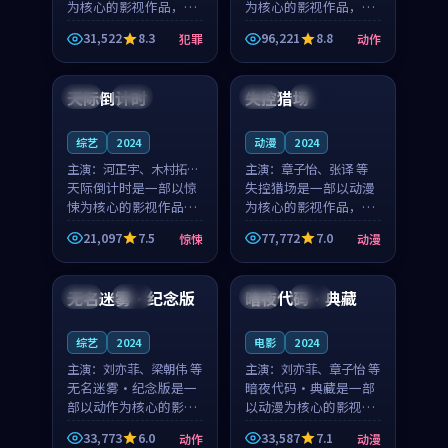
为核心的影视作品，围
为核心的影视作品，围
绕危机、反转与人物成
绕危机、反转与人物成
31,522
8.3
96,221
8.8
犯罪
动作
长展开，整体节奏紧
长展开，整体节奏紧
99:08
99:05
凑，值得推荐观看。
凑，值得推荐观看。
天际倒计时
失控猎场
日本
杜比
韩国
杜比
综艺
2024
动漫
2024
主演：
河正宇、木村拓哉
主演：
章子怡、张译 等
等
天际倒计时是一部以惊
失控猎场是一部以动漫
悚为核心的影视作品，
为核心的影视作品，围
围绕危机、反转与人物
绕危机、反转与人物成
21,097
7.5
77,772
7.0
惊悚
动漫
成长展开，整体节奏紧
长展开，整体节奏紧
99:49
99:22
凑，值得推荐观看。
凑，值得推荐观看。
无名迷雾·纪念版
暗夜代码·典藏
英国
杜比
美国
高分
综艺
2024
电影
2024
主演：
刘亦菲、梁朝伟 等
主演：
刘亦菲、章子怡 等
无名迷雾·纪念版是一
暗夜代码·典藏是一部
部以动作为核心的影视
以动漫为核心的影视作
作品，围绕危机、反转
品，围绕危机、反转与
33,773
6.0
33,587
7.1
动作
动漫
与人物成长展开，整体
人物成长展开，整体节