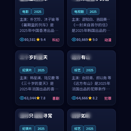
之...
与...
电影
2025
电视剧
2025
主演：
朴艺珍、沐子瑜 等
主演：
邵知白、吉田美琴
《暑期里的列车》是
等
《一封来自首尔的信》
2025年中国香港出品的
是2025年韩国出品的动
科幻新作，主创团队希
漫新作，主创团队希望
80,581
9.4
80,669
9.0
科幻
动漫
望用城市夜归人的故事
用高考往事的故事让观
99:12
99:48
让观众停下来想一想。
众停下来想一想。邵知
朴艺珍领衔，沐子瑜担
白领衔，吉田美琴担任
三十岁的夏天
远方有山
法国
4K
法国
独播
任重要角色，郑书延的
重要角色，谢承南的
叙...
叙...
纪录片
2025
综艺
2025
主演：
韩星澜、陆见鹿 等
主演：
赵砚青、颜以南 等
《三十岁的夏天》是
《远方有山》是2025年
2025年法国出品的喜剧
法国出品的犯罪新作，
新作，主创团队希望用
主创团队希望用高校追
63,044
7.8
64,666
8.2
喜剧
犯罪
深夜电台的故事让观众
梦的故事让观众停下来
99:32
99:08
停下来想一想。韩星澜
想一想。赵砚青领衔，
领衔，陆见鹿担任重要
颜以南担任重要角色，
当时只道是寻常
旧梦如新
泰国
杜比
中国
高分
角色，山田纯一的叙事
山田纯一的叙事节奏
节...
一...
纪录片
2025
综艺
2025