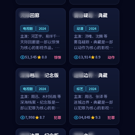
99:27
99:39
节奏紧凑，值得推荐观
奏紧凑，值得推荐观
看。
看。
天际回廊
雾岛疑踪·典藏
美国
韩国
高分
连载中
电视剧
2024
动漫
2024
主演：
河正宇、易烊千玺
主演：
汤唯、沈腾 等
等
天际回廊是一部以惊悚
雾岛疑踪·典藏是一部
为核心的影视作品，围
以动作为核心的影视作
绕危机、反转与人物成
品，围绕危机、反转与
51,545
8.0
13,914
8.9
惊悚
动作
长展开，整体节奏紧
人物成长展开，整体节
99:37
99:45
凑，值得推荐观看。
奏紧凑，值得推荐观
看。
深海档案·纪念版
迷城边界·典藏
日本
完结
英国
高分
电视剧
2024
综艺
2024
主演：
周迅、木村拓哉 等
主演：
周迅、张译 等
深海档案·纪念版是一
迷城边界·典藏是一部
部以犯罪为核心的影视
以犯罪为核心的影视作
作品，围绕危机、反转
品，围绕危机、反转与
7,998
8.7
34,845
9.3
犯罪
犯罪
与人物成长展开，整体
人物成长展开，整体节
99:59
99:32
节奏紧凑，值得推荐观
奏紧凑，值得推荐观
看。
看。
韩国
中国
院线