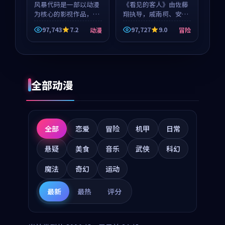
风暴代码是一部以动漫
《看见的客人》由佐藤
为核心的影视作品，围
翔执导，戚南柯、安星
绕危机、反转与人物成
河领衔主演，是一部
97,743
7.2
97,727
9.0
动漫
冒险
长展开，整体节奏紧
2018年上映的泰国冒险
凑，值得推荐观看。
动漫。影片以海岸抒情
为切入，呈现一段从初
遇到告别都浸着真实情
绪...
全部动漫
全部
恋爱
冒险
机甲
日常
悬疑
美食
音乐
武侠
科幻
魔法
奇幻
运动
最新
最热
评分