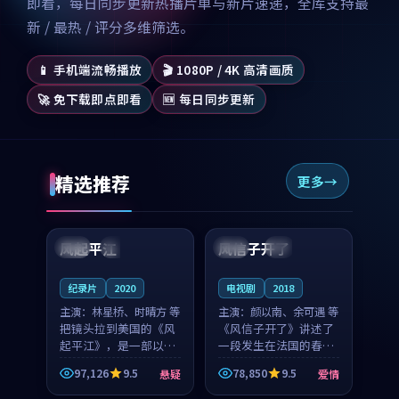
即看，每日同步更新热播片单与新片速递，全库支持最
新 / 最热 / 评分多维筛选。
📱 手机端流畅播放
🎬 1080P / 4K 高清画质
🚀 免下载即点即看
🆕 每日同步更新
精选推荐
更多
99:07
99:21
风起平江
风信子开了
美国
完结
法国
4K
纪录片
2020
电视剧
2018
主演：
林星桥、时晴方 等
主演：
颜以南、余可遇 等
把镜头拉到美国的《风
《风信子开了》讲述了
起平江》，是一部以时
一段发生在法国的春日
光记忆为底色的悬疑作
漫步故事。颜以南饰演
97,126
9.5
78,850
9.5
悬疑
爱情
品。林星桥和时晴方贡
的主角与余可遇的角色
99:53
99:46
献了2020年颇受关注的
因一场意外卷入更深的