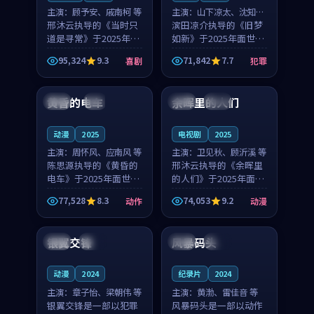
主演：
顾予安、戚南柯 等
主演：
山下凉太、沈知韵
邢沐云执导的《当时只
等
滨田凉介执导的《旧梦
道是寻常》于2025年面
如新》于2025年面世，
世，泰国的城市气质与
中国台湾的城市气质与
95,324
9.3
71,842
7.7
喜剧
犯罪
母女情深的人物心境共
异国相遇的人物心境共
99:20
99:56
同构筑了影片基调。顾
同构筑了影片基调。山
予安、戚南柯用细腻的
下凉太、沈知韵用细腻
黄昏的电车
余晖里的人们
日本
4K
泰国
完结
表演撑起整部喜剧电
的表演撑起整部犯罪
影...
电...
动漫
2025
电视剧
2025
主演：
周怀风、应南风 等
主演：
卫见秋、顾沂溪 等
陈思源执导的《黄昏的
邢沐云执导的《余晖里
电车》于2025年面世，
的人们》于2025年面
日本的城市气质与渔村
世，泰国的城市气质与
77,528
8.3
74,053
9.2
动作
动漫
故事的人物心境共同构
小镇生活的人物心境共
99:09
99:21
筑了影片基调。周怀
同构筑了影片基调。卫
风、应南风用细腻的表
见秋、顾沂溪用细腻的
银翼交锋
风暴码头
中国
热播
日本
高分
演撑起整部动作电影，
表演撑起整部动漫电
剧...
影，...
动漫
2024
纪录片
2024
主演：
章子怡、梁朝伟 等
主演：
黄渤、雷佳音 等
银翼交锋是一部以犯罪
风暴码头是一部以动作