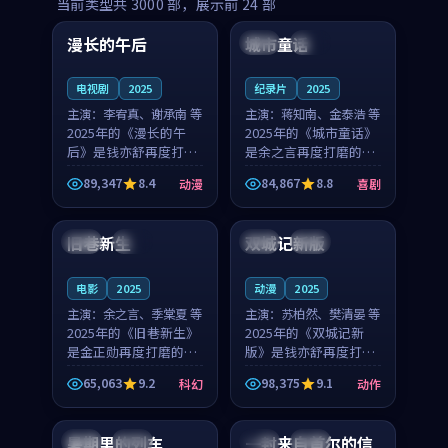
99:16
99:52
当前类型共
3000
部，展示前
24
部
漫长的午后
城市童话
中国
高分
美国
院线
电视剧
2025
纪录片
2025
主演：
李宥真、谢承南 等
主演：
蒋知南、金泰浩 等
2025年的《漫长的午
2025年的《城市童话》
后》是钱亦舒再度打磨
是余之言再度打磨的喜
的动漫佳作。中国大陆
剧佳作。美国的取景与
89,347
8.4
84,867
8.8
动漫
喜剧
的取景与海岛日常的氛
历史战争的氛围相互成
99:04
99:40
围相互成就，李宥真与
就，蒋知南与金泰浩的
谢承南的对手戏自然克
对手戏自然克制，让整
旧巷新生
双城记新版
英国
完结
中国
独播
制，让整部影片在悬念
部影片在悬念与温度
与...
之...
电影
2025
动漫
2025
主演：
余之言、季棠夏 等
主演：
苏柏然、樊清晏 等
2025年的《旧巷新生》
2025年的《双城记新
是金正勋再度打磨的科
版》是钱亦舒再度打磨
幻佳作。英国的取景与
的动作佳作。中国大陆
65,063
9.2
98,375
9.1
科幻
动作
雨夜物语的氛围相互成
的取景与沙漠探险的氛
99:24
99:36
就，余之言与季棠夏的
围相互成就，苏柏然与
对手戏自然克制，让整
樊清晏的对手戏自然克
暑期里的列车
一封来自首尔的信
中国
杜比
韩国
热播
部影片在悬念与温度
制，让整部影片在悬念