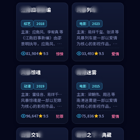
合作演出，影片在情感
纠葛，爱情元素贯穿始
江南旧事新编
风暴列车
日本
院线
日本
热播
层次与现实质感之间
终，节奏稳健而富有张
游...
力，...
综艺
2018
电影
2023
主演：
应南风、李宥真 等
主演：
易烊千玺、张译 等
《江南旧事新编》由邵
风暴列车是一部以爱情
景明执导，应南风、李
为核心的影视作品，围
宥真领衔主演，是一部
绕危机、反转与人物成
81,984
9.5
33,493
9.5
惊悚
爱情
2018年上映的日本惊悚
长展开，整体节奏紧
99:57
99:50
综艺。影片以邻里温情
凑，值得推荐观看。
为切入，呈现一段从初
风暴惊魂
南港迷雾
英国
泰国
遇到告别都浸着真实
情...
连载中
连载中
动漫
2019
电影
2015
主演：
雷佳音、易烊千玺
主演：
梁朝伟、周迅 等
等
风暴惊魂是一部以犯罪
南港迷雾是一部以爱情
为核心的影视作品，围
为核心的影视作品，围
绕危机、反转与人物成
绕危机、反转与人物成
96,647
9.5
75,836
9.5
犯罪
爱情
长展开，整体节奏紧
长展开，整体节奏紧
88:30
99:10
凑，值得推荐观看。
凑，值得推荐观看。
白昼交锋
断桥之下·典藏
中国
4K
泰国
高分