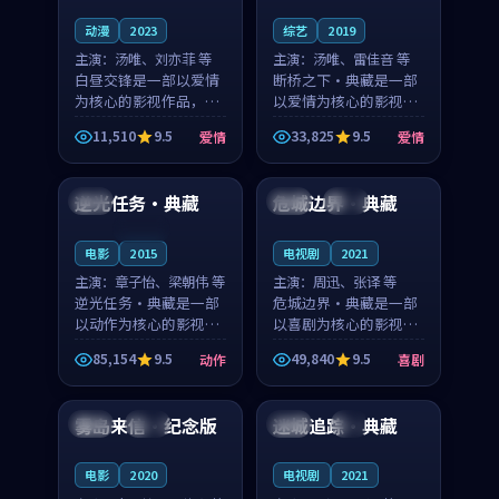
动漫
2023
综艺
2019
主演：
汤唯、刘亦菲 等
主演：
汤唯、雷佳音 等
白昼交锋是一部以爱情
断桥之下·典藏是一部
为核心的影视作品，围
以爱情为核心的影视作
绕危机、反转与人物成
品，围绕危机、反转与
11,510
9.5
33,825
9.5
爱情
爱情
长展开，整体节奏紧
人物成长展开，整体节
99:31
99:48
凑，值得推荐观看。
奏紧凑，值得推荐观
看。
逆光任务·典藏
危城边界·典藏
中国
美国
院线
连载中
电影
2015
电视剧
2021
主演：
章子怡、梁朝伟 等
主演：
周迅、张译 等
逆光任务·典藏是一部
危城边界·典藏是一部
以动作为核心的影视作
以喜剧为核心的影视作
品，围绕危机、反转与
品，围绕危机、反转与
85,154
9.5
49,840
9.5
动作
喜剧
人物成长展开，整体节
人物成长展开，整体节
99:53
99:40
奏紧凑，值得推荐观
奏紧凑，值得推荐观
看。
看。
雾岛来信·纪念版
迷城追踪·典藏
中国
院线
日本
4K
电影
2020
电视剧
2021