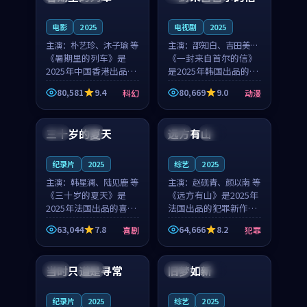
之...
与...
电影
2025
电视剧
2025
主演：
朴艺珍、沐子瑜 等
主演：
邵知白、吉田美琴
《暑期里的列车》是
等
《一封来自首尔的信》
2025年中国香港出品的
是2025年韩国出品的动
科幻新作，主创团队希
漫新作，主创团队希望
80,581
9.4
80,669
9.0
科幻
动漫
望用城市夜归人的故事
用高考往事的故事让观
99:12
99:48
让观众停下来想一想。
众停下来想一想。邵知
朴艺珍领衔，沐子瑜担
白领衔，吉田美琴担任
三十岁的夏天
远方有山
法国
4K
法国
独播
任重要角色，郑书延的
重要角色，谢承南的
叙...
叙...
纪录片
2025
综艺
2025
主演：
韩星澜、陆见鹿 等
主演：
赵砚青、颜以南 等
《三十岁的夏天》是
《远方有山》是2025年
2025年法国出品的喜剧
法国出品的犯罪新作，
新作，主创团队希望用
主创团队希望用高校追
63,044
7.8
64,666
8.2
喜剧
犯罪
深夜电台的故事让观众
梦的故事让观众停下来
99:32
99:08
停下来想一想。韩星澜
想一想。赵砚青领衔，
领衔，陆见鹿担任重要
颜以南担任重要角色，
当时只道是寻常
旧梦如新
泰国
杜比
中国
高分
角色，山田纯一的叙事
山田纯一的叙事节奏
节...
一...
纪录片
2025
综艺
2025