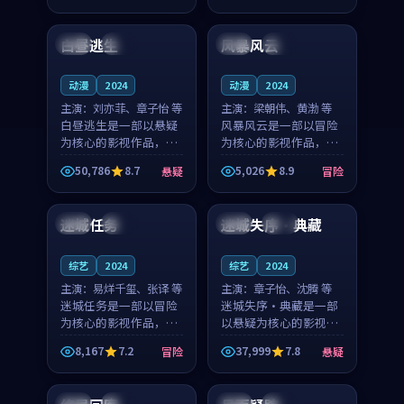
99:30
99:26
节奏紧凑，值得推荐观
奏紧凑，值得推荐观
看。
看。
白昼逃生
风暴风云
中国
高分
泰国
热播
动漫
2024
动漫
2024
主演：
刘亦菲、章子怡 等
主演：
梁朝伟、黄渤 等
白昼逃生是一部以悬疑
风暴风云是一部以冒险
为核心的影视作品，围
为核心的影视作品，围
绕危机、反转与人物成
绕危机、反转与人物成
50,786
8.7
5,026
8.9
悬疑
冒险
长展开，整体节奏紧
长展开，整体节奏紧
99:49
99:14
凑，值得推荐观看。
凑，值得推荐观看。
迷城任务
迷城失序·典藏
日本
院线
泰国
独播
综艺
2024
综艺
2024
主演：
易烊千玺、张译 等
主演：
章子怡、沈腾 等
迷城任务是一部以冒险
迷城失序·典藏是一部
为核心的影视作品，围
以悬疑为核心的影视作
绕危机、反转与人物成
品，围绕危机、反转与
8,167
7.2
37,999
7.8
冒险
悬疑
长展开，整体节奏紧
人物成长展开，整体节
99:24
99:12
凑，值得推荐观看。
奏紧凑，值得推荐观
看。
英国
院线
中国
院线