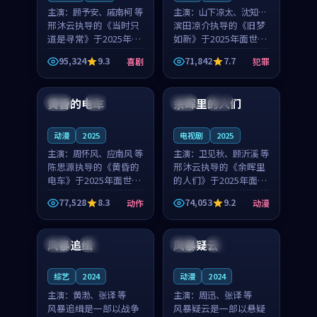
主演：
顾予安、戚南柯 等
主演：
山下凉太、沈知韵
邢沐云执导的《当时只
等
滨田凉介执导的《旧梦
道是寻常》于2025年面
如新》于2025年面世，
世，泰国的城市气质与
中国台湾的城市气质与
95,324
9.3
71,842
7.7
喜剧
犯罪
母女情深的人物心境共
异国相遇的人物心境共
99:20
99:56
同构筑了影片基调。顾
同构筑了影片基调。山
予安、戚南柯用细腻的
下凉太、沈知韵用细腻
黄昏的电车
余晖里的人们
日本
4K
泰国
完结
表演撑起整部喜剧电
的表演撑起整部犯罪
影...
电...
动漫
2025
电视剧
2025
主演：
周怀风、应南风 等
主演：
卫见秋、顾沂溪 等
陈思源执导的《黄昏的
邢沐云执导的《余晖里
电车》于2025年面世，
的人们》于2025年面
日本的城市气质与渔村
世，泰国的城市气质与
77,528
8.3
74,053
9.2
动作
动漫
故事的人物心境共同构
小镇生活的人物心境共
98:29
99:31
筑了影片基调。周怀
同构筑了影片基调。卫
风、应南风用细腻的表
见秋、顾沂溪用细腻的
风暴追缉
风暴疑云
美国
独播
日本
杜比
演撑起整部动作电影，
表演撑起整部动漫电
剧...
影，...
综艺
2024
动漫
2024
主演：
黄渤、张译 等
主演：
周迅、张译 等
风暴追缉是一部以战争
风暴疑云是一部以悬疑