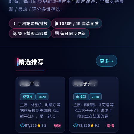
即看，每日同步更新热播片单与新片速递，全库支持最
新 / 最热 / 评分多维筛选。
📱 手机端流畅播放
🎬 1080P / 4K 高清画质
🚀 免下载即点即看
🆕 每日同步更新
精选推荐
更多
99:07
99:21
风起平江
风信子开了
美国
完结
法国
4K
纪录片
2020
电视剧
2018
主演：
林星桥、时晴方 等
主演：
颜以南、余可遇 等
把镜头拉到美国的《风
《风信子开了》讲述了
起平江》，是一部以时
一段发生在法国的春日
光记忆为底色的悬疑作
漫步故事。颜以南饰演
97,126
9.5
78,850
9.5
悬疑
爱情
品。林星桥和时晴方贡
的主角与余可遇的角色
99:53
99:45
献了2020年颇受关注的
因一场意外卷入更深的