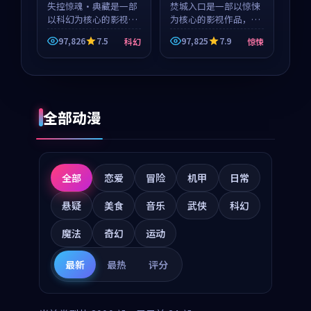
玺 等
失控惊魂·典藏是一部
等
焚城入口是一部以惊悚
以科幻为核心的影视作
为核心的影视作品，围
品，围绕危机、反转与
绕危机、反转与人物成
97,826
7.5
97,825
7.9
科幻
惊悚
人物成长展开，整体节
长展开，整体节奏紧
奏紧凑，值得推荐观
凑，值得推荐观看。
看。
全部动漫
全部
恋爱
冒险
机甲
日常
悬疑
美食
音乐
武侠
科幻
魔法
奇幻
运动
最新
最热
评分