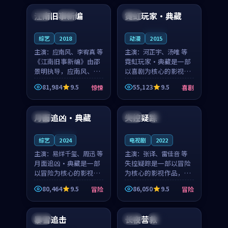
合作演出，影片在情感
纠葛，爱情元素贯穿始
江南旧事新编
霓虹玩家·典藏
日本
院线
韩国
层次与现实质感之间
终，节奏稳健而富有张
游...
力，...
连载中
综艺
2018
动漫
2015
主演：
应南风、李宥真 等
主演：
河正宇、汤唯 等
《江南旧事新编》由邵
霓虹玩家·典藏是一部
景明执导，应南风、李
以喜剧为核心的影视作
宥真领衔主演，是一部
品，围绕危机、反转与
81,984
9.5
55,123
9.5
惊悚
喜剧
2018年上映的日本惊悚
人物成长展开，整体节
99:14
98:03
综艺。影片以邻里温情
奏紧凑，值得推荐观
为切入，呈现一段从初
看。
月面追凶·典藏
失控疑踪
美国
韩国
完结
遇到告别都浸着真实
情...
连载中
综艺
2024
电视剧
2022
主演：
易烊千玺、周迅 等
主演：
张译、雷佳音 等
月面追凶·典藏是一部
失控疑踪是一部以冒险
以冒险为核心的影视作
为核心的影视作品，围
品，围绕危机、反转与
绕危机、反转与人物成
80,464
9.5
86,050
9.5
冒险
冒险
人物成长展开，整体节
长展开，整体节奏紧
99:59
99:49
奏紧凑，值得推荐观
凑，值得推荐观看。
看。
暴雪追击
长夜营救
韩国
法国
杜比