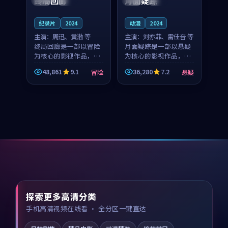
终局回廊
月面疑踪
纪录片
2024
动漫
2024
主演：
周迅、黄渤 等
主演：
刘亦菲、雷佳音 等
终局回廊是一部以冒险
月面疑踪是一部以悬疑
为核心的影视作品，围
为核心的影视作品，围
绕危机、反转与人物成
绕危机、反转与人物成
48,861
9.1
36,280
7.2
冒险
悬疑
长展开，整体节奏紧
长展开，整体节奏紧
凑，值得推荐观看。
凑，值得推荐观看。
探索更多高清分类
手机高清视频在线看 · 全分区一键直达