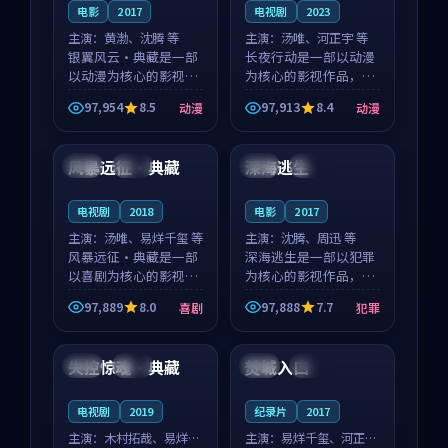
电影
2017
电视剧
2023
主演：
黄渤、沈腾 等
主演：
汤唯、河正宇 等
银翼风云·典藏是一部
长夜行动是一部以动漫
以动漫为核心的影视作
为核心的影视作品，围
品，围绕危机、反转与
绕危机、反转与人物成
97,954
8.5
97,913
8.4
动漫
动漫
人物成长展开，整体节
长展开，整体节奏紧
99:54
99:07
奏紧凑，值得推荐观
凑，值得推荐观看。
看。
风暴远征·典藏
深海逃生
英国
杜比
中国
热播
电视剧
2018
电影
2017
主演：
汤唯、易烊千玺 等
主演：
沈腾、周迅 等
风暴远征·典藏是一部
深海逃生是一部以犯罪
以喜剧为核心的影视作
为核心的影视作品，围
品，围绕危机、反转与
绕危机、反转与人物成
97,889
8.0
97,888
7.7
喜剧
犯罪
人物成长展开，整体节
长展开，整体节奏紧
90:39
99:37
奏紧凑，值得推荐观
凑，值得推荐观看。
看。
失控惊魂·典藏
焚城入口
日本
杜比
中国
独播
电视剧
2019
纪录片
2017
主演：
木村拓哉、易烊千
主演：
易烊千玺、河正宇