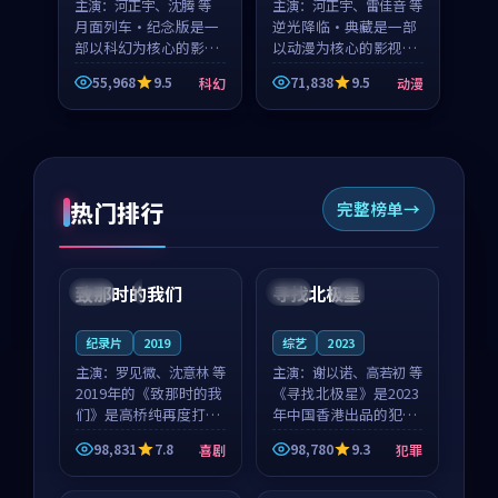
主演：
河正宇、沈腾 等
主演：
河正宇、雷佳音 等
月面列车·纪念版是一
逆光降临·典藏是一部
部以科幻为核心的影视
以动漫为核心的影视作
作品，围绕危机、反转
品，围绕危机、反转与
55,968
9.5
71,838
9.5
科幻
动漫
与人物成长展开，整体
人物成长展开，整体节
节奏紧凑，值得推荐观
奏紧凑，值得推荐观
看。
看。
热门排行
完整榜单
99:22
99:18
致那时的我们
寻找北极星
中国
4K
中国
4K
纪录片
2019
综艺
2023
主演：
罗见微、沈意林 等
主演：
谢以诺、高若初 等
2019年的《致那时的我
《寻找北极星》是2023
们》是高桥纯再度打磨
年中国香港出品的犯罪
的喜剧佳作。中国大陆
新作，主创团队希望用
98,831
7.8
98,780
9.3
喜剧
犯罪
的取景与都市寓言的氛
公路冒险的故事让观众
99:44
99:40
围相互成就，罗见微与
停下来想一想。谢以诺