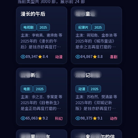
99:16
99:52
当前类型共
3000
部，展示前
24
部
漫长的午后
城市童话
中国
高分
美国
院线
电视剧
2025
纪录片
2025
主演：
李宥真、谢承南 等
主演：
蒋知南、金泰浩 等
2025年的《漫长的午
2025年的《城市童话》
后》是钱亦舒再度打磨
是余之言再度打磨的喜
的动漫佳作。中国大陆
剧佳作。美国的取景与
89,347
8.4
84,867
8.8
动漫
喜剧
的取景与海岛日常的氛
历史战争的氛围相互成
99:04
99:40
围相互成就，李宥真与
就，蒋知南与金泰浩的
谢承南的对手戏自然克
对手戏自然克制，让整
旧巷新生
双城记新版
英国
完结
中国
独播
制，让整部影片在悬念
部影片在悬念与温度
与...
之...
电影
2025
动漫
2025
主演：
余之言、季棠夏 等
主演：
苏柏然、樊清晏 等
2025年的《旧巷新生》
2025年的《双城记新
是金正勋再度打磨的科
版》是钱亦舒再度打磨
幻佳作。英国的取景与
的动作佳作。中国大陆
65,063
9.2
98,375
9.1
科幻
动作
雨夜物语的氛围相互成
的取景与沙漠探险的氛
99:24
99:36
就，余之言与季棠夏的
围相互成就，苏柏然与
对手戏自然克制，让整
樊清晏的对手戏自然克
暑期里的列车
一封来自首尔的信
中国
杜比
韩国
热播
部影片在悬念与温度
制，让整部影片在悬念