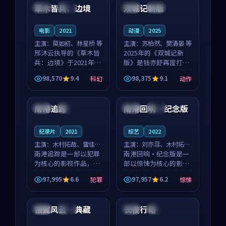
沈意林的对手戏自然克
领衔，高若初担任重要
草木皆兵：边境
双城记新版
泰国
独播
中国
独播
制，让整部影片在悬
角色，戚南柯的叙事
念...
节...
电影
2021
动漫
2025
主演：
莫如初、林星桥 等
主演：
苏柏然、樊清晏 等
邢沐云执导的《草木皆
2025年的《双城记新
兵：边境》于2021年面
版》是钱亦舒再度打磨
世，泰国的城市气质与
的动作佳作。中国大陆
98,570
9.4
98,375
9.1
科幻
动作
校园青春的人物心境共
的取景与沙漠探险的氛
99:26
99:27
同构筑了影片基调。莫
围相互成就，苏柏然与
如初、林星桥用细腻的
樊清晏的对手戏自然克
南港追踪
南港回响·纪念版
中国
院线
泰国
完结
表演撑起整部科幻电
制，让整部影片在悬念
影...
与...
纪录片
2021
综艺
2022
主演：
木村拓哉、雷佳音
主演：
刘亦菲、木村拓哉
等
南港追踪是一部以犯罪
等
南港回响·纪念版是一
为核心的影视作品，围
部以惊悚为核心的影视
绕危机、反转与人物成
作品，围绕危机、反转
97,995
6.6
97,957
6.2
犯罪
惊悚
长展开，整体节奏紧
与人物成长展开，整体
99:12
99:01
凑，值得推荐观看。
节奏紧凑，值得推荐观
看。
银翼风云·典藏
长夜行动
韩国
热播
日本
独播