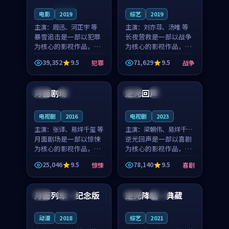
连载中
电影
2019
综艺
2019
主演：
周迅、河正宇 等
主演：
刘亦菲、汤唯 等
暴雪追击是一部以犯罪
长夜营救是一部以战争
为核心的影视作品，围
为核心的影视作品，围
绕危机、反转与人物成
绕危机、反转与人物成
39,352
9.5
71,629
9.5
犯罪
战争
长展开，整体节奏紧
长展开，整体节奏紧
99:19
99:36
凑，值得推荐观看。
凑，值得推荐观看。
月面剧场
逆光回声
日本
高分
中国
杜比
电视剧
2016
电视剧
2023
主演：
张译、易烊千玺 等
主演：
梁朝伟、易烊千玺
月面剧场是一部以惊悚
等
逆光回声是一部以喜剧
为核心的影视作品，围
为核心的影视作品，围
绕危机、反转与人物成
绕危机、反转与人物成
25,046
9.5
78,140
9.5
惊悚
喜剧
长展开，整体节奏紧
长展开，整体节奏紧
99:46
99:37
凑，值得推荐观看。
凑，值得推荐观看。
月面列车·纪念版
逆光降临·典藏
中国
独播
日本
完结
动漫
2018
综艺
2021