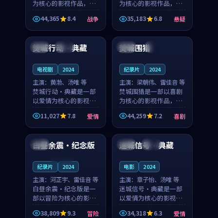
为核心的影视作品，围
为核心的影视作品，围
绕危机、反转与人物成
绕危机、反转与人物成
44,365
8.4
35,183
6.8
战争
悬疑
长展开，整体节奏紧
长展开，整体节奏紧
99:13
99:34
凑，值得推荐观看。
凑，值得推荐观看。
焚城行动·典藏
焚城围猎
泰国
高分
日本
4K
电视剧
2024
纪录片
2024
主演：
黄渤、汤唯 等
主演：
梁朝伟、雷佳音 等
焚城行动·典藏是一部
焚城围猎是一部以喜剧
以爱情为核心的影视作
为核心的影视作品，围
品，围绕危机、反转与
绕危机、反转与人物成
11,027
7.8
44,259
7.2
爱情
喜剧
人物成长展开，整体节
长展开，整体节奏紧
99:43
99:42
奏紧凑，值得推荐观
凑，值得推荐观看。
看。
白昼余震·纪念版
迷城信号·典藏
英国
泰国
高分
连载中
纪录片
2024
电影
2024
主演：
河正宇、雷佳音 等
主演：
章子怡、汤唯 等
白昼余震·纪念版是一
迷城信号·典藏是一部
部以冒险为核心的影视
以爱情为核心的影视作
作品，围绕危机、反转
品，围绕危机、反转与
38,809
9.3
34,318
6.3
冒险
爱情
与人物成长展开，整体
人物成长展开，整体节