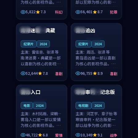
为核心的影视作品，围
部以犯罪为核心的影视
绕危机、反转与人物成
作品，围绕危机、反转
5,822
7.3
56,401
8.7
科幻
犯罪
长展开，整体节奏紧
与人物成长展开，整体
99:34
99:52
凑，值得推荐观看。
节奏紧凑，值得推荐观
看。
南港迷雾·典藏
雾岛追凶
日本
院线
中国
连载中
纪录片
2024
纪录片
2024
主演：
雷佳音、张译 等
主演：
周迅、张译 等
南港迷雾·典藏是一部
雾岛追凶是一部以喜剧
以喜剧为核心的影视作
为核心的影视作品，围
品，围绕危机、反转与
绕危机、反转与人物成
52,644
7.8
96,755
8.9
喜剧
喜剧
人物成长展开，整体节
长展开，整体节奏紧
99:31
99:14
奏紧凑，值得推荐观
凑，值得推荐观看。
看。
雾岛入口
寒锋审判·纪念版
中国
法国
完结
连载中
电影
2024
电视剧
2024
主演：
木村拓哉、梁朝伟
主演：
河正宇、章子怡 等
等
雾岛入口是一部以爱情
寒锋审判·纪念版是一
为核心的影视作品，围
部以战争为核心的影视
绕危机、反转与人物成
作品，围绕危机、反转
46,722
6.8
10,349
9.1
爱情
战争
长展开，整体节奏紧
与人物成长展开，整体