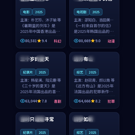
之...
与...
电影
2025
电视剧
2025
主演：
朴艺珍、沐子瑜 等
主演：
邵知白、吉田美琴
《暑期里的列车》是
等
《一封来自首尔的信》
2025年中国香港出品的
是2025年韩国出品的动
科幻新作，主创团队希
漫新作，主创团队希望
80,581
9.4
80,669
9.0
科幻
动漫
望用城市夜归人的故事
用高考往事的故事让观
99:12
99:48
让观众停下来想一想。
众停下来想一想。邵知
朴艺珍领衔，沐子瑜担
白领衔，吉田美琴担任
三十岁的夏天
远方有山
法国
4K
法国
独播
任重要角色，郑书延的
重要角色，谢承南的
叙...
叙...
纪录片
2025
综艺
2025
主演：
韩星澜、陆见鹿 等
主演：
赵砚青、颜以南 等
《三十岁的夏天》是
《远方有山》是2025年
2025年法国出品的喜剧
法国出品的犯罪新作，
新作，主创团队希望用
主创团队希望用高校追
63,044
7.8
64,666
8.2
喜剧
犯罪
深夜电台的故事让观众
梦的故事让观众停下来
99:32
99:08
停下来想一想。韩星澜
想一想。赵砚青领衔，
领衔，陆见鹿担任重要
颜以南担任重要角色，
当时只道是寻常
旧梦如新
泰国
杜比
中国
高分
角色，山田纯一的叙事
山田纯一的叙事节奏
节...
一...
纪录片
2025
综艺
2025