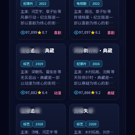
纪录片
2022
电视剧
2022
主演：
河正宇、章子怡 等
主演：
周迅、章子怡 等
风暴行动·纪念版是一
异境档案·纪念版是一
部以喜剧为核心的影视
部以喜剧为核心的影视
作品，围绕危机、反转
作品，围绕危机、反转
97,899
8.7
97,897
6.1
喜剧
喜剧
与人物成长展开，整体
与人物成长展开，整体
99:08
99:47
节奏紧凑，值得推荐观
节奏紧凑，值得推荐观
看。
看。
无名追凶·典藏
天际倒计时·典藏
中国
完结
日本
完结
综艺
2019
纪录片
2016
主演：
梁朝伟、雷佳音 等
主演：
木村拓哉、沈腾 等
无名追凶·典藏是一部
天际倒计时·典藏是一
以动漫为核心的影视作
部以悬疑为核心的影视
品，围绕危机、反转与
作品，围绕危机、反转
97,882
6.4
97,866
9.2
动漫
悬疑
人物成长展开，整体节
与人物成长展开，整体
99:27
92:17
奏紧凑，值得推荐观
节奏紧凑，值得推荐观
看。
看。
狂潮追缉
焚城失序
法国
完结
英国
杜比
综艺
2018
综艺
2020
主演：
汤唯、河正宇 等
主演：
木村拓哉、刘亦菲