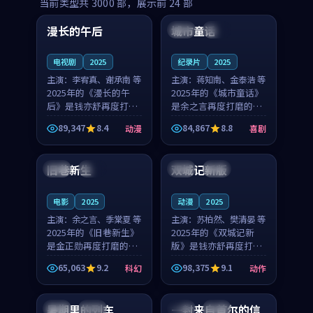
99:16
99:52
当前类型共
3000
部，展示前
24
部
漫长的午后
城市童话
中国
高分
美国
院线
电视剧
2025
纪录片
2025
主演：
李宥真、谢承南 等
主演：
蒋知南、金泰浩 等
2025年的《漫长的午
2025年的《城市童话》
后》是钱亦舒再度打磨
是余之言再度打磨的喜
的动漫佳作。中国大陆
剧佳作。美国的取景与
89,347
8.4
84,867
8.8
动漫
喜剧
的取景与海岛日常的氛
历史战争的氛围相互成
99:04
99:40
围相互成就，李宥真与
就，蒋知南与金泰浩的
谢承南的对手戏自然克
对手戏自然克制，让整
旧巷新生
双城记新版
英国
完结
中国
独播
制，让整部影片在悬念
部影片在悬念与温度
与...
之...
电影
2025
动漫
2025
主演：
余之言、季棠夏 等
主演：
苏柏然、樊清晏 等
2025年的《旧巷新生》
2025年的《双城记新
是金正勋再度打磨的科
版》是钱亦舒再度打磨
幻佳作。英国的取景与
的动作佳作。中国大陆
65,063
9.2
98,375
9.1
科幻
动作
雨夜物语的氛围相互成
的取景与沙漠探险的氛
99:24
99:36
就，余之言与季棠夏的
围相互成就，苏柏然与
对手戏自然克制，让整
樊清晏的对手戏自然克
暑期里的列车
一封来自首尔的信
中国
杜比
韩国
热播
部影片在悬念与温度
制，让整部影片在悬念