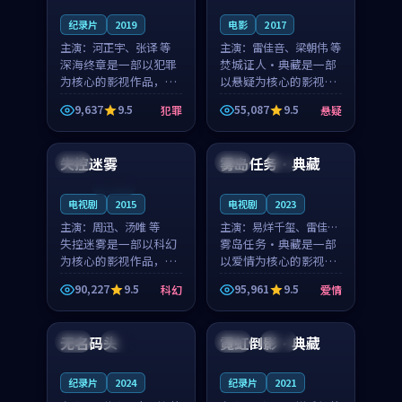
纪录片
2019
电影
2017
主演：
河正宇、张译 等
主演：
雷佳音、梁朝伟 等
深海终章是一部以犯罪
焚城证人·典藏是一部
为核心的影视作品，围
以悬疑为核心的影视作
绕危机、反转与人物成
品，围绕危机、反转与
9,637
9.5
55,087
9.5
犯罪
悬疑
长展开，整体节奏紧
人物成长展开，整体节
99:15
99:42
凑，值得推荐观看。
奏紧凑，值得推荐观
看。
失控迷雾
雾岛任务·典藏
英国
泰国
4K
连载中
电视剧
2015
电视剧
2023
主演：
周迅、汤唯 等
主演：
易烊千玺、雷佳音
失控迷雾是一部以科幻
等
雾岛任务·典藏是一部
为核心的影视作品，围
以爱情为核心的影视作
绕危机、反转与人物成
品，围绕危机、反转与
90,227
9.5
95,961
9.5
科幻
爱情
长展开，整体节奏紧
人物成长展开，整体节
99:56
99:27
凑，值得推荐观看。
奏紧凑，值得推荐观
看。
无名码头
霓虹倒影·典藏
中国
完结
泰国
完结
纪录片
2024
纪录片
2021