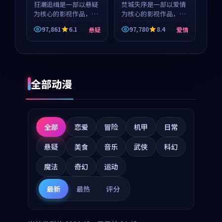
狂潮追缉是一部以悬疑
等
焚城失序是一部以爱情
为核心的影视作品，围
为核心的影视作品，围
绕危机、反转与人物成
绕危机、反转与人物成
97,861
6.1
97,780
8.4
悬疑
爱情
长展开，整体节奏紧
长展开，整体节奏紧
凑，值得推荐观看。
凑，值得推荐观看。
全部动漫
全部
恋爱
冒险
机甲
日常
悬疑
美食
音乐
武侠
科幻
魔法
奇幻
运动
最新
最热
评分