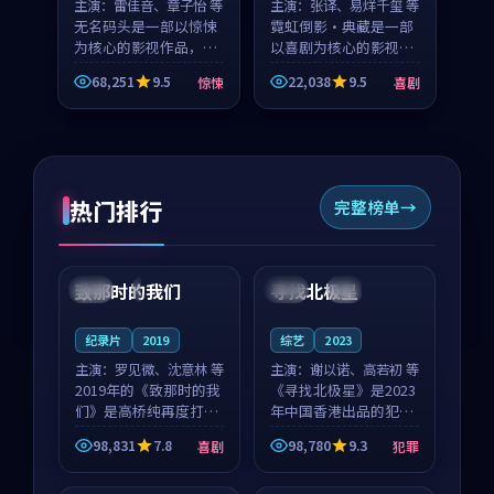
主演：
雷佳音、章子怡 等
主演：
张译、易烊千玺 等
无名码头是一部以惊悚
霓虹倒影·典藏是一部
为核心的影视作品，围
以喜剧为核心的影视作
绕危机、反转与人物成
品，围绕危机、反转与
68,251
9.5
22,038
9.5
惊悚
喜剧
长展开，整体节奏紧
人物成长展开，整体节
凑，值得推荐观看。
奏紧凑，值得推荐观
看。
热门排行
完整榜单
99:22
99:18
致那时的我们
寻找北极星
中国
4K
中国
4K
纪录片
2019
综艺
2023
主演：
罗见微、沈意林 等
主演：
谢以诺、高若初 等
2019年的《致那时的我
《寻找北极星》是2023
们》是高桥纯再度打磨
年中国香港出品的犯罪
的喜剧佳作。中国大陆
新作，主创团队希望用
98,831
7.8
98,780
9.3
喜剧
犯罪
的取景与都市寓言的氛
公路冒险的故事让观众
99:44
99:40
围相互成就，罗见微与
停下来想一想。谢以诺