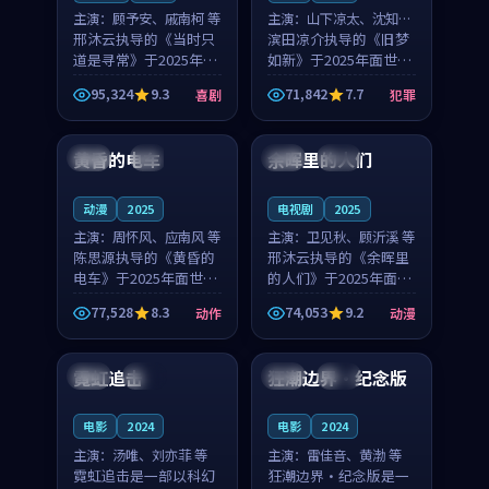
主演：
顾予安、戚南柯 等
主演：
山下凉太、沈知韵
邢沐云执导的《当时只
等
滨田凉介执导的《旧梦
道是寻常》于2025年面
如新》于2025年面世，
世，泰国的城市气质与
中国台湾的城市气质与
95,324
9.3
71,842
7.7
喜剧
犯罪
母女情深的人物心境共
异国相遇的人物心境共
99:20
99:56
同构筑了影片基调。顾
同构筑了影片基调。山
予安、戚南柯用细腻的
下凉太、沈知韵用细腻
黄昏的电车
余晖里的人们
日本
4K
泰国
完结
表演撑起整部喜剧电
的表演撑起整部犯罪
影...
电...
动漫
2025
电视剧
2025
主演：
周怀风、应南风 等
主演：
卫见秋、顾沂溪 等
陈思源执导的《黄昏的
邢沐云执导的《余晖里
电车》于2025年面世，
的人们》于2025年面
日本的城市气质与渔村
世，泰国的城市气质与
77,528
8.3
74,053
9.2
动作
动漫
故事的人物心境共同构
小镇生活的人物心境共
99:33
93:31
筑了影片基调。周怀
同构筑了影片基调。卫
风、应南风用细腻的表
见秋、顾沂溪用细腻的
霓虹追击
狂潮边界·纪念版
英国
热播
美国
完结
演撑起整部动作电影，
表演撑起整部动漫电
剧...
影，...
电影
2024
电影
2024
主演：
汤唯、刘亦菲 等
主演：
雷佳音、黄渤 等
霓虹追击是一部以科幻
狂潮边界·纪念版是一