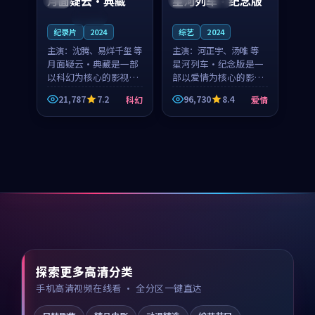
月面疑云·典藏
星河列车·纪念版
连载中
纪录片
2024
综艺
2024
主演：
沈腾、易烊千玺 等
主演：
河正宇、汤唯 等
月面疑云·典藏是一部
星河列车·纪念版是一
以科幻为核心的影视作
部以爱情为核心的影视
品，围绕危机、反转与
作品，围绕危机、反转
21,787
7.2
96,730
8.4
科幻
爱情
人物成长展开，整体节
与人物成长展开，整体
奏紧凑，值得推荐观
节奏紧凑，值得推荐观
看。
看。
探索更多高清分类
手机高清视频在线看 · 全分区一键直达