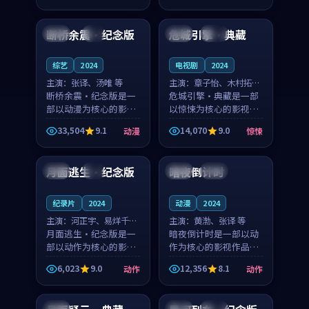
99:05
99:33
凑，值得推荐观看。
节奏紧凑，值得推荐观
看。
断桥余震·纪念版
危城引擎·典藏
日本
4K
日本
高分
综艺
2024
电视剧
2024
主演：
张译、汤唯 等
主演：
章子怡、木村拓哉
断桥余震·纪念版是一
等
危城引擎·典藏是一部
部以动漫为核心的影视
以惊悚为核心的影视作
作品，围绕危机、反转
品，围绕危机、反转与
33,504
9.1
14,070
9.0
动漫
惊悚
与人物成长展开，整体
人物成长展开，整体节
99:24
99:49
节奏紧凑，值得推荐观
奏紧凑，值得推荐观
看。
看。
月面逃生·纪念版
暗夜倒计时
英国
4K
中国
高分
纪录片
2024
动漫
2024
主演：
河正宇、易烊千玺
主演：
黄渤、张译 等
等
月面逃生·纪念版是一
暗夜倒计时是一部以动
部以动作为核心的影视
作为核心的影视作品，
作品，围绕危机、反转
围绕危机、反转与人物
6,023
9.0
12,356
8.1
动作
动作
与人物成长展开，整体
成长展开，整体节奏紧
94:36
99:31
节奏紧凑，值得推荐观
凑，值得推荐观看。
看。
韩国
法国
杜比