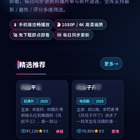
即看，每日同步更新热播片单与新片速递，全库支持最
新 / 最热 / 评分多维筛选。
📱 手机端流畅播放
🎬 1080P / 4K 高清画质
🚀 免下载即点即看
🆕 每日同步更新
精选推荐
更多
99:07
99:21
风起平江
风信子开了
美国
完结
法国
4K
纪录片
2020
电视剧
2018
主演：
林星桥、时晴方 等
主演：
颜以南、余可遇 等
把镜头拉到美国的《风
《风信子开了》讲述了
起平江》，是一部以时
一段发生在法国的春日
光记忆为底色的悬疑作
漫步故事。颜以南饰演
97,126
9.5
78,850
9.5
悬疑
爱情
品。林星桥和时晴方贡
的主角与余可遇的角色
99:53
98:02
献了2020年颇受关注的
因一场意外卷入更深的