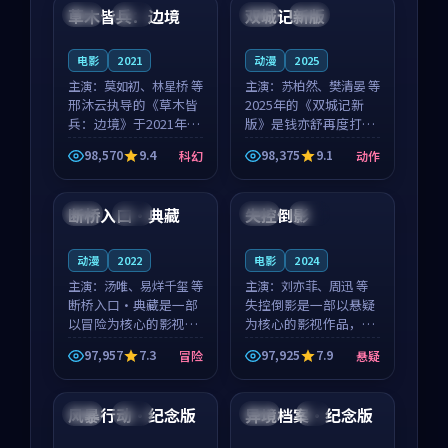
沈意林的对手戏自然克
领衔，高若初担任重要
草木皆兵：边境
双城记新版
泰国
独播
中国
独播
制，让整部影片在悬
角色，戚南柯的叙事
念...
节...
电影
2021
动漫
2025
主演：
莫如初、林星桥 等
主演：
苏柏然、樊清晏 等
邢沐云执导的《草木皆
2025年的《双城记新
兵：边境》于2021年面
版》是钱亦舒再度打磨
世，泰国的城市气质与
的动作佳作。中国大陆
98,570
9.4
98,375
9.1
科幻
动作
校园青春的人物心境共
的取景与沙漠探险的氛
99:02
99:49
同构筑了影片基调。莫
围相互成就，苏柏然与
如初、林星桥用细腻的
樊清晏的对手戏自然克
断桥入口·典藏
失控倒影
美国
高分
泰国
独播
表演撑起整部科幻电
制，让整部影片在悬念
影...
与...
动漫
2022
电影
2024
主演：
汤唯、易烊千玺 等
主演：
刘亦菲、周迅 等
断桥入口·典藏是一部
失控倒影是一部以悬疑
以冒险为核心的影视作
为核心的影视作品，围
品，围绕危机、反转与
绕危机、反转与人物成
97,957
7.3
97,925
7.9
冒险
悬疑
人物成长展开，整体节
长展开，整体节奏紧
91:24
99:56
奏紧凑，值得推荐观
凑，值得推荐观看。
看。
风暴行动·纪念版
异境档案·纪念版
中国
独播
日本
4K