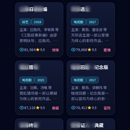
合作演出，影片在情感
纠葛，爱情元素贯穿始
江南旧事新编
天际逃生
日本
院线
法国
高分
层次与现实质感之间
终，节奏稳健而富有张
游...
力，...
综艺
2018
电视剧
2017
主演：
应南风、李宥真 等
主演：
黄渤、雷佳音 等
《江南旧事新编》由邵
天际逃生是一部以爱情
景明执导，应南风、李
为核心的影视作品，围
宥真领衔主演，是一部
绕危机、反转与人物成
81,984
9.5
79,668
9.5
惊悚
爱情
2018年上映的日本惊悚
长展开，整体节奏紧
99:04
99:42
综艺。影片以邻里温情
凑，值得推荐观看。
为切入，呈现一段从初
霓虹猎场
暗夜回廊·纪念版
韩国
独播
泰国
院线
遇到告别都浸着真实
情...
电视剧
2023
电视剧
2017
主演：
沈腾、汤唯 等
主演：
黄渤、梁朝伟 等
霓虹猎场是一部以悬疑
暗夜回廊·纪念版是一
为核心的影视作品，围
部以冒险为核心的影视
绕危机、反转与人物成
作品，围绕危机、反转
87,128
9.5
70,412
9.5
悬疑
冒险
长展开，整体节奏紧
与人物成长展开，整体
99:13
99:38
凑，值得推荐观看。
节奏紧凑，值得推荐观
看。
深海终章
焚城证人·典藏
中国
杜比
法国
院线