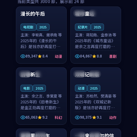
99:16
99:52
当前类型共
3000
部，展示前
24
部
漫长的午后
城市童话
中国
高分
美国
院线
电视剧
2025
纪录片
2025
主演：
李宥真、谢承南 等
主演：
蒋知南、金泰浩 等
2025年的《漫长的午
2025年的《城市童话》
后》是钱亦舒再度打磨
是余之言再度打磨的喜
的动漫佳作。中国大陆
剧佳作。美国的取景与
89,347
8.4
84,867
8.8
动漫
喜剧
的取景与海岛日常的氛
历史战争的氛围相互成
99:04
99:40
围相互成就，李宥真与
就，蒋知南与金泰浩的
谢承南的对手戏自然克
对手戏自然克制，让整
旧巷新生
双城记新版
英国
完结
中国
独播
制，让整部影片在悬念
部影片在悬念与温度
与...
之...
电影
2025
动漫
2025
主演：
余之言、季棠夏 等
主演：
苏柏然、樊清晏 等
2025年的《旧巷新生》
2025年的《双城记新
是金正勋再度打磨的科
版》是钱亦舒再度打磨
幻佳作。英国的取景与
的动作佳作。中国大陆
65,063
9.2
98,375
9.1
科幻
动作
雨夜物语的氛围相互成
的取景与沙漠探险的氛
99:24
99:36
就，余之言与季棠夏的
围相互成就，苏柏然与
对手戏自然克制，让整
樊清晏的对手戏自然克
暑期里的列车
一封来自首尔的信
中国
杜比
韩国
热播
部影片在悬念与温度
制，让整部影片在悬念