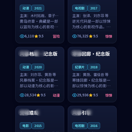
连载中
动漫
2021
电视剧
2017
主演：
木村拓哉、章子怡
主演：
张译、刘亦菲 等
等
雾岛终章·典藏是一部
逆光代码是一部以惊悚
以冒险为核心的影视作
为核心的影视作品，围
品，围绕危机、反转与
绕危机、反转与人物成
6,110
9.5
76,325
9.5
冒险
惊悚
人物成长展开，整体节
长展开，整体节奏紧
91:04
99:44
奏紧凑，值得推荐观
凑，值得推荐观看。
看。
风暴档案·纪念版
寒锋回廊·纪念版
中国
院线
韩国
连载中
动漫
2020
纪录片
2018
主演：
刘亦菲、黄渤 等
主演：
黄渤、雷佳音 等
风暴档案·纪念版是一
寒锋回廊·纪念版是一
部以动漫为核心的影视
部以惊悚为核心的影视
作品，围绕危机、反转
作品，围绕危机、反转
28,534
9.5
29,936
9.5
动漫
惊悚
与人物成长展开，整体
与人物成长展开，整体
99:30
99:50
节奏紧凑，值得推荐观
节奏紧凑，值得推荐观
看。
看。
焚城猎局
风暴引擎
英国
4K
韩国
热播
电影
2015
电视剧
2016