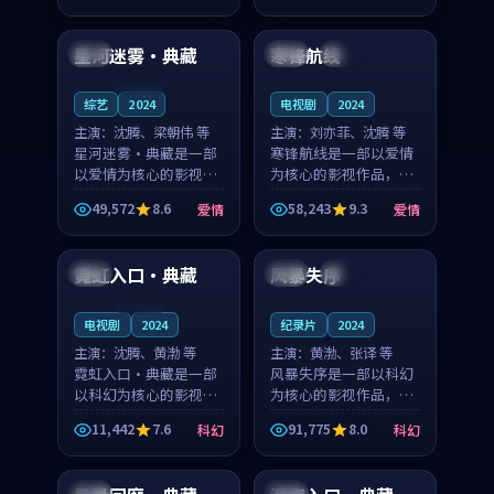
99:57
99:42
凑，值得推荐观看。
凑，值得推荐观看。
星河迷雾·典藏
寒锋航线
美国
中国
杜比
连载中
综艺
2024
电视剧
2024
主演：
沈腾、梁朝伟 等
主演：
刘亦菲、沈腾 等
星河迷雾·典藏是一部
寒锋航线是一部以爱情
以爱情为核心的影视作
为核心的影视作品，围
品，围绕危机、反转与
绕危机、反转与人物成
49,572
8.6
58,243
9.3
爱情
爱情
人物成长展开，整体节
长展开，整体节奏紧
99:12
96:50
奏紧凑，值得推荐观
凑，值得推荐观看。
看。
霓虹入口·典藏
风暴失序
美国
英国
院线
连载中
电视剧
2024
纪录片
2024
主演：
沈腾、黄渤 等
主演：
黄渤、张译 等
霓虹入口·典藏是一部
风暴失序是一部以科幻
以科幻为核心的影视作
为核心的影视作品，围
品，围绕危机、反转与
绕危机、反转与人物成
11,442
7.6
91,775
8.0
科幻
科幻
人物成长展开，整体节
长展开，整体节奏紧
99:53
99:14
奏紧凑，值得推荐观
凑，值得推荐观看。
看。
中国
英国