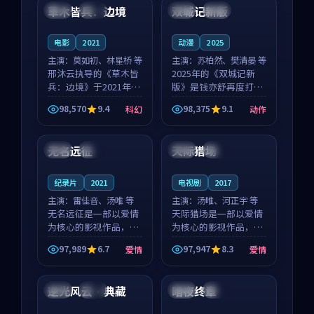
沈意林的对手戏自然克
领衔，高若初担任重要
草木皆兵：边境
双城记新版
泰国
独播
中国
独播
制，让整部影片在悬
角色，戚南柯的叙事
念...
节...
电影
2021
动漫
2025
主演：
莫如初、林星桥 等
主演：
苏柏然、樊清晏 等
邢沐云执导的《草木皆
2025年的《双城记新
兵：边境》于2021年面
版》是钱亦舒再度打磨
世，泰国的城市气质与
的动作佳作。中国大陆
98,570
9.4
98,375
9.1
科幻
动作
校园青春的人物心境共
的取景与沙漠探险的氛
99:55
99:54
同构筑了影片基调。莫
围相互成就，苏柏然与
如初、林星桥用细腻的
樊清晏的对手戏自然克
无名远征
天际猎场
日本
高分
中国
院线
表演撑起整部科幻电
制，让整部影片在悬念
影...
与...
纪录片
2021
电视剧
2017
主演：
雷佳音、汤唯 等
主演：
汤唯、河正宇 等
无名远征是一部以爱情
天际猎场是一部以爱情
为核心的影视作品，围
为核心的影视作品，围
绕危机、反转与人物成
绕危机、反转与人物成
97,989
6.7
97,947
8.3
爱情
爱情
长展开，整体节奏紧
长展开，整体节奏紧
99:10
99:14
凑，值得推荐观看。
凑，值得推荐观看。
逆光风云·典藏
暗夜终章
中国
杜比
韩国
完结