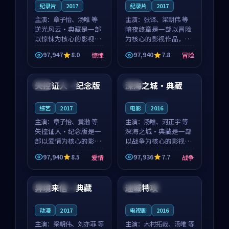
纪录片
2017
纪录片
2017
主演：
章子怡、汤唯 等
主演：
张译、梁朝伟 等
逆光风云·典藏是一部
暗夜终章是一部以冒险
以惊悚为核心的影视作
为核心的影视作品，围
品，围绕危机、反转与
绕危机、反转与人物成
97,947
8.0
97,940
7.8
惊悚
冒险
人物成长展开，整体节
长展开，整体节奏紧
99:27
92:43
奏紧凑，值得推荐观
凑，值得推荐观看。
看。
失控证人·纪念版
深海之城·典藏
法国
完结
中国
连载中
综艺
2017
电影
2016
主演：
章子怡、黄渤 等
主演：
汤唯、河正宇 等
失控证人·纪念版是一
深海之城·典藏是一部
部以爱情为核心的影视
以战争为核心的影视作
作品，围绕危机、反转
品，围绕危机、反转与
97,940
8.5
97,936
7.7
爱情
战争
与人物成长展开，整体
人物成长展开，整体节
99:03
99:42
节奏紧凑，值得推荐观
奏紧凑，值得推荐观
看。
看。
异境来信·典藏
迷城特攻
美国
独播
美国
完结
动漫
2017
电视剧
2016
主演：
梁朝伟、刘亦菲 等
主演：
木村拓哉、汤唯 等