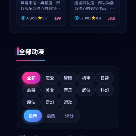
异境来信·典藏是一部
迷城特攻是一部以动漫
以战争为核心的影视作
为核心的影视作品，围
品，围绕危机、反转与
绕危机、反转与人物成
97,895
6.8
97,801
8.4
战争
动漫
人物成长展开，整体节
长展开，整体节奏紧
奏紧凑，值得推荐观
凑，值得推荐观看。
看。
全部动漫
全部
恋爱
冒险
机甲
日常
悬疑
美食
音乐
武侠
科幻
魔法
奇幻
运动
最新
最热
评分