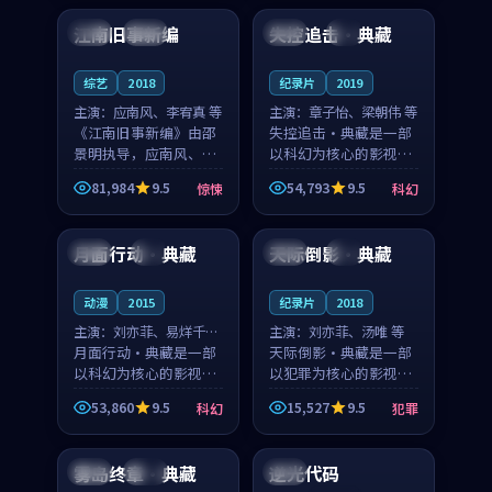
合作演出，影片在情感
纠葛，爱情元素贯穿始
江南旧事新编
失控追击·典藏
日本
院线
英国
4K
层次与现实质感之间
终，节奏稳健而富有张
游...
力，...
综艺
2018
纪录片
2019
主演：
应南风、李宥真 等
主演：
章子怡、梁朝伟 等
《江南旧事新编》由邵
失控追击·典藏是一部
景明执导，应南风、李
以科幻为核心的影视作
宥真领衔主演，是一部
品，围绕危机、反转与
81,984
9.5
54,793
9.5
惊悚
科幻
2018年上映的日本惊悚
人物成长展开，整体节
99:20
99:28
综艺。影片以邻里温情
奏紧凑，值得推荐观
为切入，呈现一段从初
看。
月面行动·典藏
天际倒影·典藏
美国
4K
日本
4K
遇到告别都浸着真实
情...
动漫
2015
纪录片
2018
主演：
刘亦菲、易烊千玺
主演：
刘亦菲、汤唯 等
等
月面行动·典藏是一部
天际倒影·典藏是一部
以科幻为核心的影视作
以犯罪为核心的影视作
品，围绕危机、反转与
品，围绕危机、反转与
53,860
9.5
15,527
9.5
科幻
犯罪
人物成长展开，整体节
人物成长展开，整体节
99:02
99:25
奏紧凑，值得推荐观
奏紧凑，值得推荐观
看。
看。
雾岛终章·典藏
逆光代码
法国
高分
英国