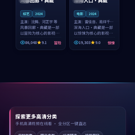
风暴回廊·典藏
深海入口·典藏
连载中
连载中
综艺
2024
电影
2024
主演：
沈腾、河正宇 等
主演：
雷佳音、易烊千玺
风暴回廊·典藏是一部
等
深海入口·典藏是一部
以冒险为核心的影视作
以惊悚为核心的影视作
品，围绕危机、反转与
品，围绕危机、反转与
86,048
9.1
19,303
9.0
冒险
惊悚
人物成长展开，整体节
人物成长展开，整体节
奏紧凑，值得推荐观
奏紧凑，值得推荐观
看。
看。
探索更多高清分类
手机高清视频在线看 · 全分区一键直达