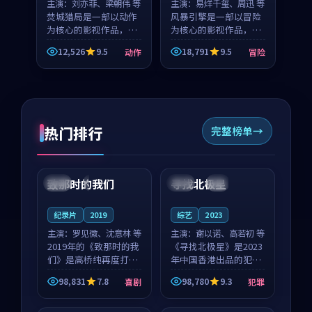
主演：
刘亦菲、梁朝伟 等
主演：
易烊千玺、周迅 等
焚城猎局是一部以动作
风暴引擎是一部以冒险
为核心的影视作品，围
为核心的影视作品，围
绕危机、反转与人物成
绕危机、反转与人物成
12,526
9.5
18,791
9.5
动作
冒险
长展开，整体节奏紧
长展开，整体节奏紧
凑，值得推荐观看。
凑，值得推荐观看。
热门排行
完整榜单
99:22
99:18
致那时的我们
寻找北极星
中国
4K
中国
4K
纪录片
2019
综艺
2023
主演：
罗见微、沈意林 等
主演：
谢以诺、高若初 等
2019年的《致那时的我
《寻找北极星》是2023
们》是高桥纯再度打磨
年中国香港出品的犯罪
的喜剧佳作。中国大陆
新作，主创团队希望用
98,831
7.8
98,780
9.3
喜剧
犯罪
的取景与都市寓言的氛
公路冒险的故事让观众
99:44
99:40
围相互成就，罗见微与
停下来想一想。谢以诺