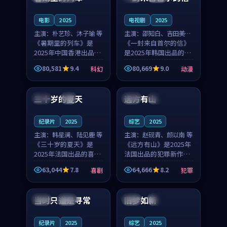
之...
与...
电影
2025
电视剧
2025
主演：
朴艺珍、沐子瑜 等
主演：
邵知白、吉田美琴
《暑期里的列车》是
等
《一封来自首尔的信》
2025年中国香港出品的
是2025年韩国出品的动
科幻新作，主创团队希
漫新作，主创团队希望
80,581
9.4
80,669
9.0
科幻
动漫
望用城市夜归人的故事
用高考往事的故事让观
99:12
99:48
让观众停下来想一想。
众停下来想一想。邵知
朴艺珍领衔，沐子瑜担
白领衔，吉田美琴担任
三十岁的夏天
远方有山
法国
4K
法国
独播
任重要角色，郑书延的
重要角色，谢承南的
叙...
叙...
纪录片
2025
综艺
2025
主演：
韩星澜、陆见鹿 等
主演：
赵砚青、颜以南 等
《三十岁的夏天》是
《远方有山》是2025年
2025年法国出品的喜剧
法国出品的犯罪新作，
新作，主创团队希望用
主创团队希望用高校追
63,044
7.8
64,666
8.2
喜剧
犯罪
深夜电台的故事让观众
梦的故事让观众停下来
99:32
99:08
停下来想一想。韩星澜
想一想。赵砚青领衔，
领衔，陆见鹿担任重要
颜以南担任重要角色，
当时只道是寻常
旧梦如新
泰国
杜比
中国
高分
角色，山田纯一的叙事
山田纯一的叙事节奏
节...
一...
纪录片
2025
综艺
2025