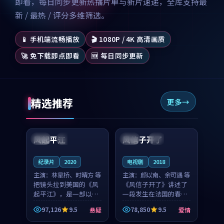
即看，每日同步更新热播片单与新片速递，全库支持最
新 / 最热 / 评分多维筛选。
📱 手机端流畅播放
🎬 1080P / 4K 高清画质
🚀 免下载即点即看
🆕 每日同步更新
精选推荐
更多
99:07
99:21
风起平江
风信子开了
美国
完结
法国
4K
纪录片
2020
电视剧
2018
主演：
林星桥、时晴方 等
主演：
颜以南、余可遇 等
把镜头拉到美国的《风
《风信子开了》讲述了
起平江》，是一部以时
一段发生在法国的春日
光记忆为底色的悬疑作
漫步故事。颜以南饰演
97,126
9.5
78,850
9.5
悬疑
爱情
品。林星桥和时晴方贡
的主角与余可遇的角色
99:53
95:30
献了2020年颇受关注的
因一场意外卷入更深的