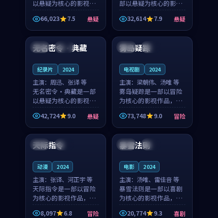
以悬疑为核心的影视作
部以悬疑为核心的影视
品，围绕危机、反转与
作品，围绕危机、反转
66,023
7.5
32,614
7.9
悬疑
悬疑
人物成长展开，整体节
与人物成长展开，整体
99:39
99:59
奏紧凑，值得推荐观
节奏紧凑，值得推荐观
看。
看。
无名密令·典藏
雾岛疑踪
泰国
独播
法国
热播
纪录片
2024
电视剧
2024
主演：
周迅、张译 等
主演：
梁朝伟、汤唯 等
无名密令·典藏是一部
雾岛疑踪是一部以冒险
以悬疑为核心的影视作
为核心的影视作品，围
品，围绕危机、反转与
绕危机、反转与人物成
42,724
9.0
73,748
9.0
悬疑
冒险
人物成长展开，整体节
长展开，整体节奏紧
99:13
99:54
奏紧凑，值得推荐观
凑，值得推荐观看。
看。
天际指令
暴雪法则
英国
热播
中国
院线
动漫
2024
电影
2024
主演：
张译、河正宇 等
主演：
汤唯、雷佳音 等
天际指令是一部以冒险
暴雪法则是一部以喜剧
为核心的影视作品，围
为核心的影视作品，围
绕危机、反转与人物成
绕危机、反转与人物成
8,097
6.8
20,774
9.3
冒险
喜剧
长展开，整体节奏紧
长展开，整体节奏紧