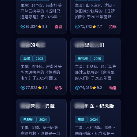
主演：
顾予安、戚南柯 等
主演：
山下凉太、沈知韵
邢沐云执导的《当时只
等
滨田凉介执导的《旧梦
道是寻常》于2025年面
如新》于2025年面世，
世，泰国的城市气质与
中国台湾的城市气质与
95,324
9.3
71,842
7.7
喜剧
犯罪
母女情深的人物心境共
异国相遇的人物心境共
99:20
99:56
同构筑了影片基调。顾
同构筑了影片基调。山
予安、戚南柯用细腻的
下凉太、沈知韵用细腻
黄昏的电车
余晖里的人们
日本
4K
泰国
完结
表演撑起整部喜剧电
的表演撑起整部犯罪
影...
电...
动漫
2025
电视剧
2025
主演：
周怀风、应南风 等
主演：
卫见秋、顾沂溪 等
陈思源执导的《黄昏的
邢沐云执导的《余晖里
电车》于2025年面世，
的人们》于2025年面
日本的城市气质与渔村
世，泰国的城市气质与
77,528
8.3
74,053
9.2
动作
动漫
故事的人物心境共同构
小镇生活的人物心境共
99:50
99:43
筑了影片基调。周怀
同构筑了影片基调。卫
风、应南风用细腻的表
见秋、顾沂溪用细腻的
寒锋营救·典藏
寒锋列车·纪念版
中国
热播
英国
演撑起整部动作电影，
表演撑起整部动漫电
剧...
影，...
连载中
电视剧
2024
电影
2024
主演：
沈腾、章子怡 等
主演：
木村拓哉、雷佳音
寒锋营救·典藏是一部
等
寒锋列车·纪念版是一